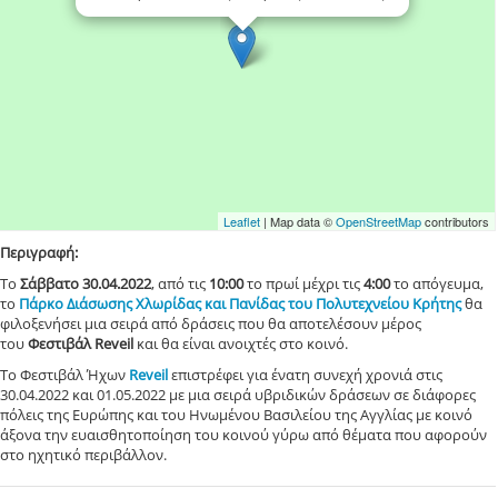
Leaflet
| Map data ©
OpenStreetMap
contributors
Περιγραφή:
Το
Σάββατο 30.04.2022
, από τις
10:00
το πρωί μέχρι τις
4:00
το απόγευμα,
το
Πάρκο Διάσωσης Χλωρίδας και Πανίδας του Πολυτεχνείου Κρήτης
θα
φιλοξενήσει μια σειρά από δράσεις που θα αποτελέσουν μέρος
του
Φεστιβάλ Reveil
και θα είναι ανοιχτές στο κοινό.
Το Φεστιβάλ Ήχων
Reveil
επιστρέφει για ένατη συνεχή χρονιά στις
30.04.2022 και 01.05.2022 με μια σειρά υβριδικών δράσεων σε διάφορες
πόλεις της Ευρώπης και του Ηνωμένου Βασιλείου της Αγγλίας με κοινό
άξονα την ευαισθητοποίηση του κοινού γύρω από θέματα που αφορούν
στο ηχητικό περιβάλλον.