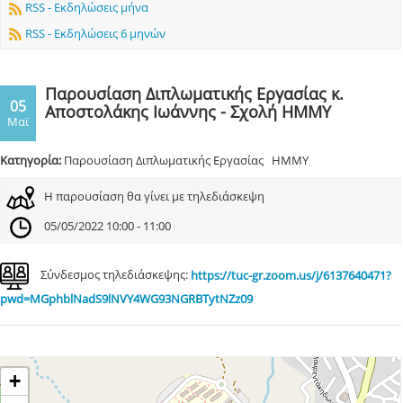
RSS - Εκδηλώσεις μήνα
RSS - Εκδηλώσεις 6 μηνών
Παρουσίαση Διπλωματικής Εργασίας κ.
05
Αποστολάκης Ιωάννης - Σχολή ΗΜΜΥ
Μαϊ
Κατηγορία:
Παρουσίαση Διπλωματικής Εργασίας ΗΜΜΥ
Η παρουσίαση θα γίνει με τηλεδιάσκεψη
05/05/2022 10:00 - 11:00
Σύνδεσμος τηλεδιάσκεψης:
https://tuc-gr.zoom.us/j/6137640471?
pwd=MGphblNadS9lNVY4WG93NGRBTytNZz09
+