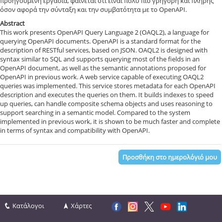
προηγούμενη εργασία, φαίνεται ότι είναι πολύ πιο γρήγορη και πλήρης
όσον αφορά την σύνταξη και την συμβατότητα με το OpenAPI.
Abstract
This work presents OpenAPI Query Language 2 (OAQL2), a language for
querying OpenAPI documents. OpenAPI is a standard format for the
description of RESTful services, based on JSON. OAQL2 is designed with
syntax similar to SQL and supports querying most of the fields in an
OpenAPI document, as well as the semantic annotations proposed for
OpenAPI in previous work. A web service capable of executing OAQL2
queries was implemented. This service stores metadata for each OpenAPI
description and executes the queries on them. It builds indexes to speed
up queries, can handle composite schema objects and uses reasoning to
support searching in a semantic model. Compared to the system
implemented in previous work, it is shown to be much faster and complete
in terms of syntax and compatibility with OpenAPI.
Προσθήκη στο ημερολόγιό μου
Κατάλογοι
Χάρτες