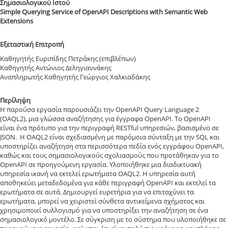
Σημασιολογικού Ιστού
Simple Querying Service of OpenAPI Descriptions with Semantic Web
Extensions
Εξεταστική Επιτροπή
Καθηγητής Ευριπίδης Πετράκης (επιβλέπων)
Καθηγητής Αντώνιος Δεληγιαννάκης
Αναπληρωτής Καθηγητής Γεώργιος Χαλκιαδάκης
Περίληψη
Η παρούσα εργασία παρουσιάζει την OpenAPI Query Language 2
(OAQL2), μια γλώσσα αναζήτησης για έγγραφα OpenAPI. Το OpenAPI
είναι ένα πρότυπο για την περιγραφή RESTful υπηρεσιών, βασισμένο σε
JSON. Η OAQL2 είναι σχεδιασμένη με παρόμοια σύνταξη με την SQL και
υποστηρίζει αναζήτηση στα περισσότερα πεδία ενός εγγράφου OpenAPI,
καθώς και τους σημασιολογικούς σχολιασμούς που προτάθηκαν για το
OpenAPI σε προηγούμενη εργασία. Υλοποιήθηκε μια διαδικτυακή
υπηρεσία ικανή να εκτελεί ερωτήματα OAQL2. Η υπηρεσία αυτή
αποθηκεύει μεταδεδομένα για κάθε περιγραφή OpenAPI και εκτελεί τα
ερωτήματα σε αυτά. Δημιουργεί ευρετήρια για να επιταχύνει τα
ερωτήματα, μπορεί να χειριστεί σύνθετα αντικείμενα σχήματος και
χρησιμοποιεί συλλογισμό για να υποστηρίξει την αναζήτηση σε ένα
σημασιολογικό μοντέλο. Σε σύγκριση με το σύστημα που υλοποιήθηκε σε