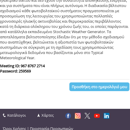
ηλεκτρικό δίκτυο και δεν έχουν την δυνατότητα αποθήκευσης ενέργειας
και για συστήματα που είναι πλήρως αυτόνομα. Η διαδικασία βέλτιστου
σχεδιασμού κάθε φωτοβολταϊκού συστήματος πραγματοποιείται με
προσομοίωση της λειτουργίας του χρησιμοποιώντας πολλαπλές
χρονοσειρές ηλιακής ακτινοβολίας και θερμοκρασίας περιβάλλοντος
κατά τη διάρκεια ολόκληρου του χρόνου ζωής του, οι οποίες παράγονται
από κατάλληλα εκπαιδευμένο Stochastic Weather Generator. Τα
αποτελέσματα βελτιστοποίησης έδειξαν ότι με την μέθοδο σχεδιασμού
που αναπτύχθηκε, βελτιώνεται η αξιοπιστία των φωτοβολταϊκών
συστημάτων σε σύγκριση με τη σχεδίαση τους χρησιμοποιώντας
μετεωρολογικά δεδομένα που βασίζονται μόνο στο Typical
Meteorological Year.
Meeting ID: 967 8767 2714
Password: 259569
Προσθήκη στο ημερολόγιό μου
Κατάλογοι
Χάρτες
Όροι Χρήσης
|
Προστασία Προσωπικών