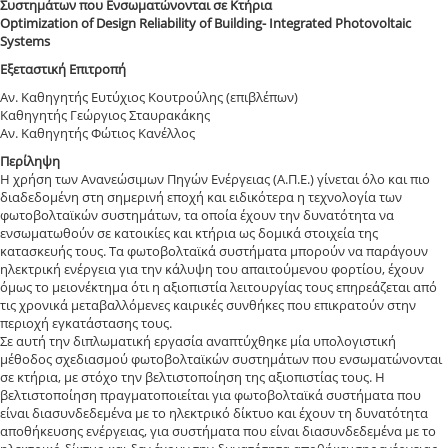
Συστημάτων που Ενσωματώνονται σε Κτήρια
Optimization of Design Reliability of Building- Integrated Photovoltaic
Systems
Εξεταστική Επιτροπή
Αν. Καθηγητής Ευτύχιος Κουτρούλης (επιβλέπων)
Καθηγητής Γεώργιος Σταυρακάκης
Αν. Καθηγητής Φώτιος Κανέλλος
Περίληψη
Η χρήση των Ανανεώσιμων Πηγών Ενέργειας (Α.Π.Ε.) γίνεται όλο και πιο
διαδεδομένη στη σημερινή εποχή και ειδικότερα η τεχνολογία των
φωτοβολταϊκών συστημάτων, τα οποία έχουν την δυνατότητα να
ενσωματωθούν σε κατοικίες και κτήρια ως δομικά στοιχεία της
κατασκευής τους. Τα φωτοβολταϊκά συστήματα μπορούν να παράγουν
ηλεκτρική ενέργεια για την κάλυψη του απαιτούμενου φορτίου, έχουν
όμως το μειονέκτημα ότι η αξιοπιστία λειτουργίας τους επηρεάζεται από
τις χρονικά μεταβαλλόμενες καιρικές συνθήκες που επικρατούν στην
περιοχή εγκατάστασης τους.
Σε αυτή την διπλωματική εργασία αναπτύχθηκε μία υπολογιστική
μέθοδος σχεδιασμού φωτοβολταϊκών συστημάτων που ενσωματώνονται
σε κτήρια, με στόχο την βελτιστοποίηση της αξιοπιστίας τους. Η
βελτιστοποίηση πραγματοποιείται για φωτοβολταϊκά συστήματα που
είναι διασυνδεδεμένα με το ηλεκτρικό δίκτυο και έχουν τη δυνατότητα
αποθήκευσης ενέργειας, για συστήματα που είναι διασυνδεδεμένα με το