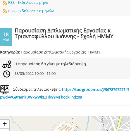
RSS - Εκδηλώσεις μήνα
RSS - Εκδηλώσεις 6 μηνών
Παρουσίαση Διπλωματικής Εργασίας κ.
18
Τριανταφύλλου Ιωάννης - Σχολή ΗΜΜΥ
Μαϊ
Κατηγορία:
Παρουσίαση Διπλωματικής Εργασίας ΗΜΜΥ
Η παρουσίαση θα γίνει με τηλεδιάσκεψη
18/05/2022 10:00 - 11:00
Σύνδεσμος τηλεδιάσκεψης:
https://tuc-gr.zoom.us/j/96787672714?
pwd=VG9YamlIUWkwWkE3Tk9YMFhqckFhdz09
+