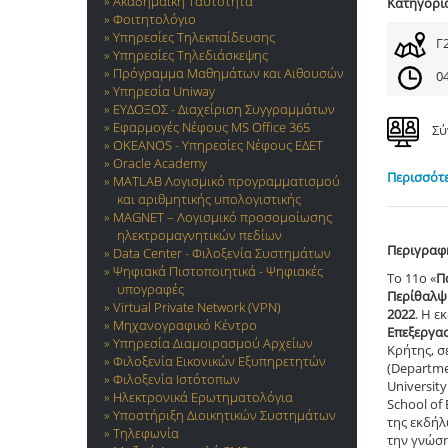
Ακαδημαϊκή Ταυτότητα
Κατηγορί
Φοιτητολόγιο
Υπηρεσίες Τηλεκπαίδευσης
Γ
Υπηρεσίες Τηλεδιάσκεψης
Πρόγραμμα Μαθημάτων και Αιθουσών
04
Υπηρεσία Uniway
ΕΥΔΟΞΟΣ - Διαχείριση Συγγραμμάτων
Εφαρμογές Νέφους MS Office 365
Σύ
OKEANOS - Υπηρεσίες Νέφους ΕΔΕΤ
Oracle Academy
Περισσότε
MATLAB Λογισμικό προγραμματισμού
και αριθμητικής υπολογιστικής
MAGNET – Λογισμικό προσομοίωσης
ηλεκτρομαγνητικών πεδίων
Περιγραφ
Data Center - Φιλοξενία Συστημάτων
Ψηφιακά Πιστοποιητικά - Ψηφιακές
Το 11ο «
Π
υπογραφές
Περίθαλψ
Virtual Private Network (VPN)
2022
. Η 
Μηχανογραφικό Κέντρο
Επεξεργασ
Υπηρεσία Διαμοιρασμού Αρχείων
Κρήτης, σ
Φιλοξενία Εικονικών Εξυπηρετητών
(Departmen
Φιλοξενία Ιστότοπων
Universit
Ηλεκτρονικά Ερωτηματολόγια
School of 
Υποστήριξη Διοικητικών Συστημάτων
της εκδή
Τηλεφωνία
την γνώση