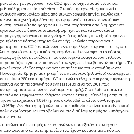
μελετάται η υδρογόνωση του CO2 προς το σχηματισμό μεθανίου,
μεθανόλης και αερίου σύνθεσης. Σκοπός της εργασίας αποτελεί η
ανάλυση λειτουργίας (μέσα από βιβλιογραφικές πηγές), καθώς και η
οικονομοτεχνική αξιολόγηση της εφαρμογής τέτοιων καινοτόμων
συστημάτων αξιοποίησης του CO2 που παράγεται από βιομηχανικές
εγκαταστάσεις όπως οι τσιμεντοβιομηχανίες και τα εργοστάσια
παραγωγής ενέργειας από λιγνίτη. Από τις μελέτες που εξετάστηκαν, το
χαμηλότερο κόστος υπηρεσιών κοινής ωφελείας παρουσίασε η
μετατροπή του CO2 σε μεθανόλη, ενώ παράλληλα εμφάνισε το μέγιστο
λειτουργικό κόστος και κόστος κεφαλαίου. Όσων αφορά το κόστος
παραγωγής κάθε μονάδας, η πιο οικονομικά συμφέρουσα μέθοδος
παρουσιάζεται για την παραγωγή του syngas μέσω βιοαντιδραστήρα. Το
μεγαλύτερο κέρδος παρουσιάστηκε σε έρευνα που εκπονήθηκε στο
Πολυτεχνείο Κρήτης, με την τιμή του προϊόντος (μεθανίου) να ανέρχεται
σε περίπου 280 εκατομμύρια €/έτος, ενώ το ελάχιστο κέρδος εμφάνισε η
έρευνα για τη παραγωγή του syngas (βέβαια να τονισθεί πως
αναφερόμαστε σε απόλυτα νούμερα και τιμές). Στα πλαίσια αυτά, το
προϊόν που εμφάνισε το ελάχιστο κόστος ήταν η μεθανόλη με την τιμή
της να ανέρχεται σε 1,08€/kg, ενώ ακολουθεί το αέριο σύνθεσης με
1,34€/kg. Αντίθετα η τιμή πώλησης του μεθανίου φαίνεται ότι είναι κατά
πολύ ακριβότερη και υπερβαίνει και τις διαθέσιμες τιμές που υπάρχουν
στην αγορά.
Σημειώνεται ότι οι τιμές των παραγώγων που εξετάστηκαν έχουν
αποκλίσεις από τις τιμές εμπορίου ενώ έχουν και αυξημένο κόστος