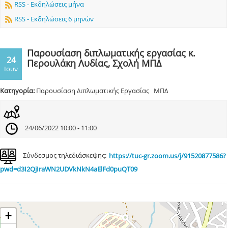
RSS - Εκδηλώσεις μήνα
RSS - Εκδηλώσεις 6 μηνών
Παρουσίαση διπλωματικής εργασίας κ.
24
Περουλάκη Λυδίας, Σχολή ΜΠΔ
Ιουν
Κατηγορία:
Παρουσίαση Διπλωματικής Εργασίας ΜΠΔ
24/06/2022 10:00 - 11:00
Σύνδεσμος τηλεδιάσκεψης:
https://tuc-gr.zoom.us/j/91520877586?
pwd=d3I2QjIraWN2UDVkNkN4aElFd0puQT09
+