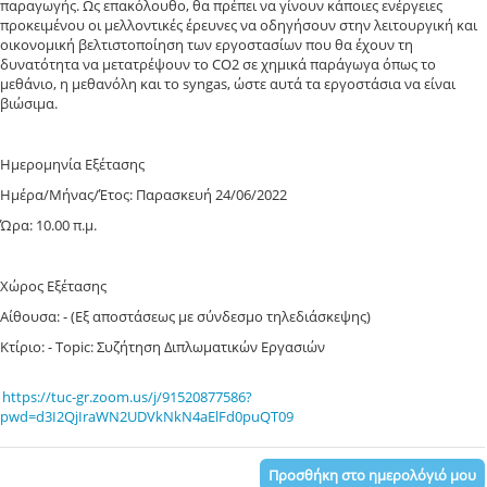
παραγωγής. Ως επακόλουθο, θα πρέπει να γίνουν κάποιες ενέργειες
προκειμένου οι μελλοντικές έρευνες να οδηγήσουν στην λειτουργική και
οικονομική βελτιστοποίηση των εργοστασίων που θα έχουν τη
δυνατότητα να μετατρέψουν το CO2 σε χημικά παράγωγα όπως το
μεθάνιο, η μεθανόλη και το syngas, ώστε αυτά τα εργοστάσια να είναι
βιώσιμα.
Ημερομηνία Εξέτασης
Ημέρα/Μήνας/Έτος: Παρασκευή 24/06/2022
Ώρα: 10.00 π.μ.
Χώρος Εξέτασης
Αίθουσα: - (Εξ αποστάσεως με σύνδεσμο τηλεδιάσκεψης)
Κτίριο: - Topic: Συζήτηση Διπλωματικών Εργασιών
https://tuc-gr.zoom.us/j/91520877586?
pwd=d3I2QjIraWN2UDVkNkN4aElFd0puQT09
Προσθήκη στο ημερολόγιό μου