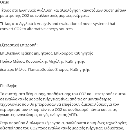
Θέμα
Τίτλος στα Ελληνικά: Ανάλυση και αξιολόγηση καινοτόμων συστημάτων
μετατροπής CO2 σε εναλλακτικές μορφές ενέργειας
Τίτλος στα Αγγλικά1: Analysis and evaluation of novel systems that
convert CO2 to alternative energy sources
Εξεταστική Επιτροπή:
Επιβλέπων: Ιψάκης Δημήτριος, Επίκουρος Καθηγητής
Πρώτο Μέλος: Κονσολάκης Μιχάλης, Καθηγητής
Δεύτερο Μέλος: Παπαευθυμίου Σπύρος, Καθηγητής
Περίληψη
Τα συστήματα δέσμευσης, αποθήκευσης του CO2 και μετατροπής αυτού
σε εναλλακτικές μορφές ενέργειας είναι από τις σημαντικότερες
τεχνολογίες που θα μπορούσαν να επιφέρουν άμεσες λύσεις για τον
περιορισμό των εκπομπών του CO2 σε συνδυασμό πάντα και με τις
γνωστές ανανεώσιμες πηγές ενέργειας (ΑΠΕ).
Στην παρούσα διπλωματική εργασία, αναλύονται ορισμένες τεχνολογίες
αξιοποίησης του CO2 προς εναλλακτικές μορφές ενέργειας. Ειδικότερα,