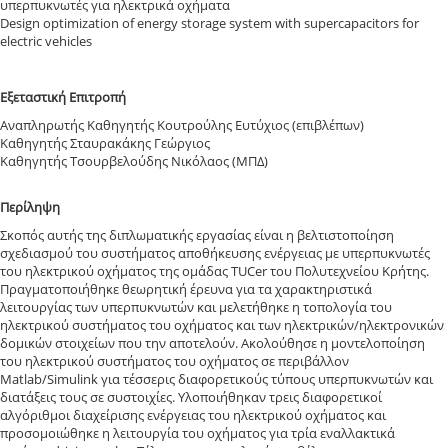
υπερπυκνωτές για ηλεκτρικά οχήματα
Design optimization of energy storage system with supercapacitors for
electric vehicles
Εξεταστική Επιτροπή
Αναπληρωτής Καθηγητής Κουτρούλης Ευτύχιος (επιβλέπων)
Καθηγητής Σταυρακάκης Γεώργιος
Καθηγητής Τσουρβελούδης Νικόλαος (ΜΠΔ)
Περίληψη
Σκοπός αυτής της διπλωματικής εργασίας είναι η βελτιστοποίηση
σχεδιασμού του συστήματος αποθήκευσης ενέργειας με υπερπυκνωτές
του ηλεκτρικού οχήματος της ομάδας TUCer του Πολυτεχνείου Κρήτης.
Πραγματοποιήθηκε θεωρητική έρευνα για τα χαρακτηριστικά
λειτουργίας των υπερπυκνωτών και μελετήθηκε η τοπολογία του
ηλεκτρικού συστήματος του οχήματος και των ηλεκτρικών/ηλεκτρονικών
δομικών στοιχείων που την αποτελούν. Ακολούθησε η μοντελοποίηση
του ηλεκτρικού συστήματος του οχήματος σε περιβάλλον
Matlab/Simulink για τέσσερις διαφορετικούς τύπους υπερπυκνωτών και
διατάξεις τους σε συστοιχίες. Υλοποιήθηκαν τρεις διαφορετικοί
αλγόριθμοι διαχείρισης ενέργειας του ηλεκτρικού οχήματος και
προσομοιώθηκε η λειτουργία του οχήματος για τρία εναλλακτικά