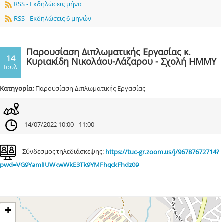
RSS - Εκδηλώσεις μήνα
RSS - Εκδηλώσεις 6 μηνών
Παρουσίαση Διπλωματικής Εργασίας κ.
14
Κυριακίδη Νικολάου-Λάζαρου - Σχολή ΗΜΜΥ
Ιουλ
Κατηγορία:
Παρουσίαση Διπλωματικής Εργασίας
14/07/2022 10:00 - 11:00
Σύνδεσμος τηλεδιάσκεψης:
https://tuc-gr.zoom.us/j/96787672714?
pwd=VG9YamlIUWkwWkE3Tk9YMFhqckFhdz09
+