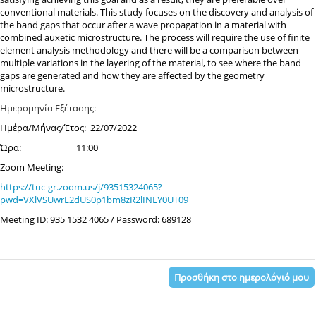
conventional materials. This study focuses on the discovery and analysis of
the band gaps that occur after a wave propagation in a material with
combined auxetic microstructure. The process will require the use of finite
element analysis methodology and there will be a comparison between
multiple variations in the layering of the material, to see where the band
gaps are generated and how they are affected by the geometry
microstructure.
​​​​​​​Ημερομηνία Εξέτασης:
Ημέρα/Μήνας/Έτος: 22/07/2022
Ώρα: 11:00
Zoom Meeting:
https://tuc-gr.zoom.us/j/93515324065?
pwd=VXlVSUwrL2dUS0p1bm8zR2lINEY0UT09
Meeting ID: 935 1532 4065 /
Password: 689128
Προσθήκη στο ημερολόγιό μου