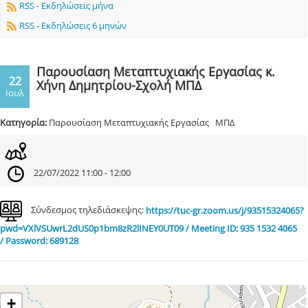
RSS - Εκδηλώσεις μήνα
RSS - Εκδηλώσεις 6 μηνών
Παρουσίαση Μεταπτυχιακής Εργασίας κ.
22
Χήνη Δημητρίου-Σχολή ΜΠΔ
Ιουλ
Κατηγορία:
Παρουσίαση Μεταπτυχιακής Εργασίας ΜΠΔ
22/07/2022 11:00 - 12:00
Σύνδεσμος τηλεδιάσκεψης:
https://tuc-gr.zoom.us/j/93515324065?
pwd=VXlVSUwrL2dUS0p1bm8zR2lINEY0UT09 / Meeting ID: 935 1532 4065
/ Password: 689128
+