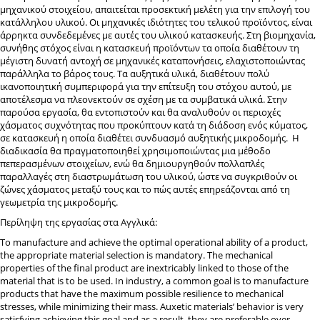
μηχανικού στοιχείου, απαιτείται προσεκτική μελέτη για την επιλογή του
κατάλληλου υλικού. Οι μηχανικές ιδιότητες του τελικού προϊόντος, είναι
άρρηκτα συνδεδεμένες με αυτές του υλικού κατασκευής. Στη βιομηχανία,
συνήθης στόχος είναι η κατασκευή προϊόντων τα οποία διαθέτουν τη
μέγιστη δυνατή αντοχή σε μηχανικές καταπονήσεις, ελαχιστοποιώντας
παράλληλα το βάρος τους. Τα αυξητικά υλικά, διαθέτουν πολύ
ικανοποιητική συμπεριφορά για την επίτευξη του στόχου αυτού, με
αποτέλεσμα να πλεονεκτούν σε σχέση με τα συμβατικά υλικά. Στην
παρούσα εργασία, θα εντοπιστούν και θα αναλυθούν οι περιοχές
χάσματος συχνότητας που προκύπτουν κατά τη διάδοση ενός κύματος,
σε κατασκευή η οποία διαθέτει συνδυασμό αυξητικής μικροδομής. Η
διαδικασία θα πραγματοποιηθεί χρησιμοποιώντας μια μέθοδο
πεπερασμένων στοιχείων, ενώ θα δημιουργηθούν πολλαπλές
παραλλαγές στη διαστρωμάτωση του υλικού, ώστε να συγκριθούν οι
ζώνες χάσματος μεταξύ τους και το πώς αυτές επηρεάζονται από τη
γεωμετρία της μικροδομής.
Περίληψη της εργασίας στα Αγγλικά:
To manufacture and achieve the optimal operational ability of a product,
the appropriate material selection is mandatory. The mechanical
properties of the final product are inextricably linked to those of the
material that is to be used. In industry, a common goal is to manufacture
products that have the maximum possible resilience to mechanical
stresses, while minimizing their mass. Auxetic materials’ behavior is very
satisfying achieving this goal and as a result, they are preferable over