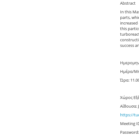
Abstract
In this Ma
parts, whi
increased 
this parti
turboreact
constructi
success an
Ημερομην
Ημέρα/Μή
Ώρα: 11.0
Χώρος Εξ
Αίθουσα: 
https://
Meeting I
Password