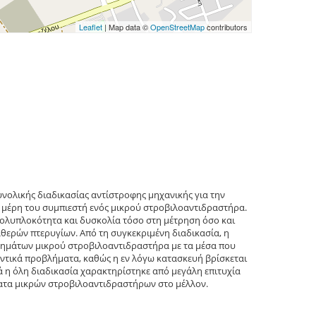
Leaflet
| Map data ©
OpenStreetMap
contributors
νολικής διαδικασίας αντίστροφης μηχανικής για την
α μέρη του συμπιεστή ενός μικρού στροβιλοαντιδραστήρα.
ολυπλοκότητα και δυσκολία τόσο στη μέτρηση όσο και
θερών πτερυγίων. Από τη συγκεκριμένη διαδικασία, η
τμημάτων μικρού στροβιλοαντιδραστήρα με τα μέσα που
αντικά προβλήματα, καθώς η εν λόγω κατασκευή βρίσκεται
ά η όλη διαδικασία χαρακτηρίστηκε από μεγάλη επιτυχία
ήματα μικρών στροβιλοαντιδραστήρων στο μέλλον.