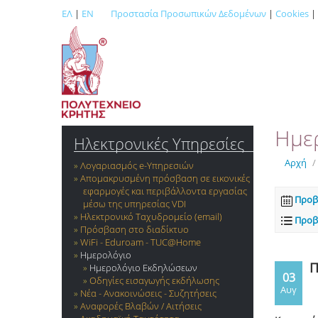
ΕΛ
|
EN
Προστασία Προσωπικών Δεδομένων
|
Cookies
|
Ημε
Ηλεκτρονικές Υπηρεσίες
Αρχή
/
Λογαριασμός e-Yπηρεσιών
Απομακρυσμένη πρόσβαση σε εικονικές
εφαρμογές και περιβάλλοντα εργασίας
Προβ
μέσω της υπηρεσίας VDI
Ηλεκτρονικό Ταχυδρομείο (email)
Προβ
Πρόσβαση στο διαδίκτυο
WiFi - Eduroam - TUC@Home
Ημερολόγιο
Π
Ημερολόγιο Εκδηλώσεων
03
Οδηγίες εισαγωγής εκδήλωσης
Αυγ
Νέα - Ανακοινώσεις - Συζητήσεις
Αναφορές Βλαβών / Αιτήσεις