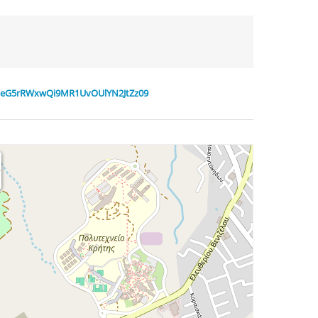
2dmeG5rRWxwQi9MR1UvOUlYN2JtZz09