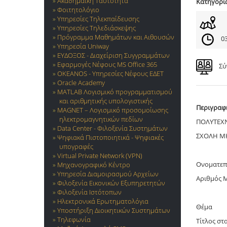
Ακαδημαϊκή Ταυτότητα
Κατηγορί
Φοιτητολόγιο
Υπηρεσίες Τηλεκπαίδευσης
Υπηρεσίες Τηλεδιάσκεψης
Πρόγραμμα Μαθημάτων και Αιθουσών
03
Υπηρεσία Uniway
ΕΥΔΟΞΟΣ - Διαχείριση Συγγραμμάτων
Εφαρμογές Νέφους MS Office 365
Σύ
OKEANOS - Υπηρεσίες Νέφους ΕΔΕΤ
Oracle Academy
MATLAB Λογισμικό προγραμματισμού
και αριθμητικής υπολογιστικής
Περιγραφ
MAGNET – Λογισμικό προσομοίωσης
ηλεκτρομαγνητικών πεδίων
ΠΟΛΥΤΕΧ
Data Center - Φιλοξενία Συστημάτων
ΣΧΟΛΗ ΜΗ
Ψηφιακά Πιστοποιητικά - Ψηφιακές
υπογραφές
Virtual Private Network (VPN)
Ονοματεπ
Μηχανογραφικό Κέντρο
Υπηρεσία Διαμοιρασμού Αρχείων
Αριθμός 
Φιλοξενία Εικονικών Εξυπηρετητών
Φιλοξενία Ιστότοπων
Ηλεκτρονικά Ερωτηματολόγια
Θέμα
Υποστήριξη Διοικητικών Συστημάτων
Τηλεφωνία
Τίτλος στ