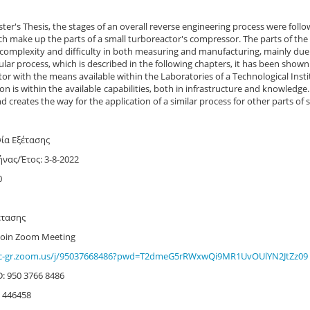
ster's Thesis, the stages of an overall reverse engineering process were fo
ch make up the parts of a small turboreactor's compressor. The parts of t
complexity and difficulty in both measuring and manufacturing, mainly due t
cular process, which is described in the following chapters, it has been shown 
or with the means available within the Laboratories of a Technological Insti
on is within the available capabilities, both in infrastructure and knowledge
d creates the way for the application of a similar process for other parts of 
ία Εξέτασης
νας/Έτος: 3-8-2022
0
έτασης
Join Zoom Meeting
tuc-gr.zoom.us/j/95037668486?pwd=T2dmeG5rRWxwQi9MR1UvOUlYN2JtZz09
D: 950 3766 8486
: 446458