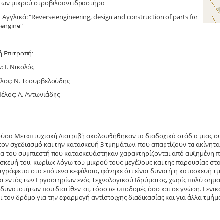
των μικρού στροβιλοαντιδραστήρα
 Αγγλικά: "Reverse engineering, design and construction of parts for
t engine"
ή Επιτροπή:
: Ι. Νικολός
λος: Ν. Τσουρβελούδης
έλος: Α. Αντωνιάδης
η
ύσα Μεταπτυχιακή Διατριβή ακολουθήθηκαν τα διαδοχικά στάδια μιας συ
τον σχεδιασμό και την κατασκευή 3 τμημάτων, που απαρτίζουν τα ακίνητ
α του συμπιεστή που κατασκευάστηκαν χαρακτηρίζονται από αυξημένη π
σκευή του, κωρίως λόγω του μικρού τους μεγέθους και της παρουσίας στα
ιγράφεται στα επόμενα κεφάλαια, φάνηκε ότι είναι δυνατή η κατασκευή 
αι εντός των Εργαστηρίων ενός Τεχνολογικού Ιδρύματος, χωρίς πολύ σημ
 δυνατοτήτων που διατίθενται, τόσο σε υποδομές όσο και σε γνώση. Γενικ
ει τον δρόμο για την εφαρμογή αντίστοιχης διαδικασίας και για άλλα τμ