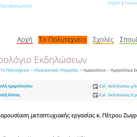
English
|
Επικοι
Προσβασιμότητα
Αρχή
Το Πολυτεχνείο
Σχολές
Σπου
ρολόγιο Εκδηλώσεων
Το Πολυτεχνείο
/
Ηλεκτρονικές Υπηρεσίες
/
Ημερολόγιο
/
Ημερολόγιο 
ολή ημερολογίου
iCal - Εκδηλώσεις μή
ολή λίστας
iCal - Εκδηλώσεις 6 
αρουσίαση μεταπτυχιακής εργασίας κ. Πέτρου Ζωγ