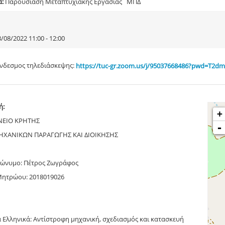
α:
Παρουσίαση Μεταπτυχιακής Εργασίας ΜΠΔ
/08/2022 11:00 - 12:00
νδεσμος τηλεδιάσκεψης:
https://tuc-gr.zoom.us/j/95037668486?pwd=T
ή:
+
ΝΕΙΟ ΚΡΗΤΗΣ
-
ΧΑΝΙΚΩΝ ΠΑΡΑΓΩΓΗΣ ΚΑΙ ΔΙΟΙΚΗΣΗΣ
ώνυμο: Πέτρος Ζωγράφος
Μητρώου: 2018019026
α Ελληνικά: Αντίστροφη μηχανική, σχεδιασμός και κατασκευή