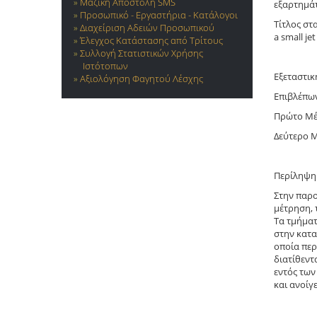
Μαζική Αποστολή SMS
εξαρτημά
Προσωπικό - Εργαστήρια - Κατάλογοι
Τίτλος στα
Διαχείριση Αδειών Προσωπικού
a small je
Έλεγχος Κατάστασης από Τρίτους
Συλλογή Στατιστικών Χρήσης
Ιστότοπων
Εξεταστικ
Αξιολόγηση Φαγητού Λέσχης
Επιβλέπων
Πρώτο Μέ
Δεύτερο Μ
Περίληψ
Στην παρο
μέτρηση, 
Τα τμήματ
στην κατα
οποία περ
διατίθεντ
εντός των
και ανοίγ