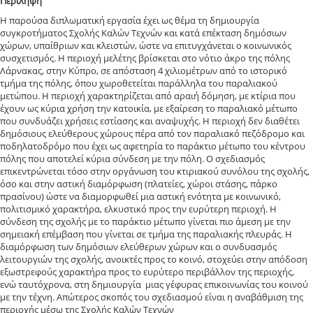
Περίληψη
Η παρούσα διπλωματική εργασία έχει ως θέμα τη δημιουργία
συγκροτήματος Σχολής Καλών Τεχνών και κατά επέκταση δημόσιων
χώρων, υπαίθριων και κλειστών, ώστε να επιτυγχάνεται ο κοινωνικός
συσχετισμός. Η περιοχή μελέτης βρίσκεται στο νότιο άκρο της πόλης
Λάρνακας, στην Κύπρο, σε απόσταση 4 χιλιομέτρων από το ιστορικό
τμήμα της πόλης, όπου χωροθετείται παράλληλα του παραλιακού
μετώπου. Η περιοχή χαρακτηρίζεται από αραιή δόμηση, με κτίρια που
έχουν ως κύρια χρήση την κατοικία, με εξαίρεση το παραλιακό μέτωπο
που συνδυάζει χρήσεις εστίασης και αναψυχής. Η περιοχή δεν διαθέτει
δημόσιους ελεύθερους χώρους πέρα από τον παραλιακό πεζόδρομο και
ποδηλατοδρόμο που έχει ως αφετηρία το παράκτιο μέτωπο του κέντρου
πόλης που αποτελεί κύρια σύνδεση με την πόλη. Ο σχεδιασμός
επικεντρώνεται τόσο στην οργάνωση του κτιριακού συνόλου της σχολής,
όσο και στην αστική διαμόρφωση (πλατείες, χώροι στάσης, πάρκο
πρασίνου) ώστε να διαμορφωθεί μια αστική ενότητα με κοινωνικό,
πολιτισμικό χαρακτήρα, ελκυστικό προς την ευρύτερη περιοχή. Η
σύνδεση της σχολής με το παράκτιο μέτωπο γίνεται πιο άμεση με την
σημειακή επέμβαση που γίνεται σε τμήμα της παραλιακής πλευράς. Η
διαμόρφωση των δημόσιων ελεύθερων χώρων και ο συνδυασμός
λειτουργιών της σχολής, ανοικτές προς το κοινό, στοχεύει στην απόδοση
εξωστρεφούς χαρακτήρα προς το ευρύτερο περιβάλλον της περιοχής,
ενώ ταυτόχρονα, στη δημιουργία μιας γέφυρας επικοινωνίας του κοινού
με την τέχνη. Απώτερος σκοπός του σχεδιασμού είναι η αναβάθμιση της
περιοχής μέσω της Σχολής Καλών Τεχνών