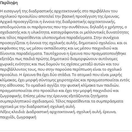
Περίληψη
Η εισαγωγή της διαδραστικής αρχιτεκτονικής στο περιβάλλον του
σχολικού προαυλίου αποτελεί την βασική προσέγγιση της έρευνας.
Αρχικά προσεγγίζεται η έννοια της διαδραστικής αρχιτεκτονικής,
αποδομούνται οι παράγοντες που την συνθέτουν, δηλαδή ο χρήστης, ο
σχεδιαστής και η υλικότητα, καταγράφονται οι μελλοντικές δυνατότητες
και τέλος παρατίθενται υλοποιημένα παραδείγματα. Στην συνέχεια
προσεγγίζεται η έννοια της σχολικής αυλής, δημοτικού σχολείου, και οι
εκφάνσεις της, ως μέσου εκπαίδευσης και ως μέσου παιχνιδιού και
δίνονται παραδείγματα. Ταυτόχρονα η έρευνα που πραγματοποιήθηκε
εξετάζει πως παιδιά πρώτης δημοτικού διαμορφώνουν αυτόνομες
χωρικές ενότητες και πως δομούν τις σχέσεις μεταξύ αυτών και του
περιβάλλοντος τους, που στην παρούσα περίπτωση είναι το σχολικό
προαύλιο. Η έρευνα θα έχει δύο στάδια. Το ατομικό που είναι μικρής
κλίμακας, έχει μορφή σύντομης χειροτεχνίας και πραγματοποιείται εντός
της αίθουσας. Το ομαδικό αγγίζει την φυσική κλίμακα των παιδιών,
πραγματοποιείται στο προαύλιο και έχει την μορφή παιχνιδιού και
ζωγραφικής. Επίσης μέσω της έρευνας εξετάζονται ζητήματα
συμπεριληπτικού σχεδιασμού. Τέλος παρατίθενται τα συμπεράσματα
σχετικά με την διαδραστική σχολική αυλή.
Λέξεις κλειδιά: Διαδραστική αρχιτεκτονική, σχολική αυλή, έρευνα,
παιχνίδι, ζωγραφική