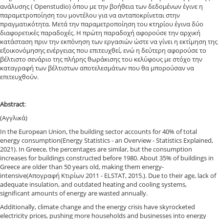
ανάλυσης ( Openstudio) όπου με την βοήθεια των δεδομένων έγινε η
παραμετροποίηση του μοντέλου για να ανταποκρίνεται στην
πραγματικότητα. Μετά την παραμετροποίηση του κτηρίου έγινα δύο
διαφορετικές παραδοχές. Η πρώτη παραδοχή αφορούσε την αρχική
κατάσταση πριν την εκπόνηση των εργασιών ώστε να γίνει η εκτίμηση της
εξοικονόμησης ενέργειας που επιτευχθεί, ενώ η δεύτερη αφορούσε το
βέλτιστο σενάριο της πλήρης θωράκισης του κελύφους με στόχο την
καταγραφή των βέλτιστων αποτελεσμάτων που θα μπορούσαν να
επιτευχθούν.
Abstract
:
(Αγγλικά)
In the European Union, the building sector accounts for 40% of total
energy consumption(Energy Statistics - an Overview - Statistics Explained,
2021). In Greece, the percentages are similar, but the consumption
increases for buildings constructed before 1980. About 35% of buildings in
Greece are older than 50 years old, making them energy-
intensive(Απογραφή Κτιρίων 2011 - ELSTAT, 2015.). Due to their age, lack of
adequate insulation, and outdated heating and cooling systems,
significant amounts of energy are wasted annually.
Additionally, climate change and the energy crisis have skyrocketed
electricity prices, pushing more households and businesses into energy