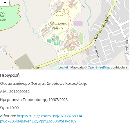
-
Leaflet
| Map data ©
OpenStreetMap
contributors
Περιγραφή:
Όνοματεπώνυμο Φοιτητή: Σπυρίδων Κοτσολάκης
Α.Μ.: 2015050012
Ημερομηνία Παρουσίασης: 10/07/2023
Ώρα: 10:00
Αίθουσα:
https://tuc-gr.zoom.us/j/97038768334?
pwd=L05KNjMvenE2QVpjY2ZoS0JWSFIydz09