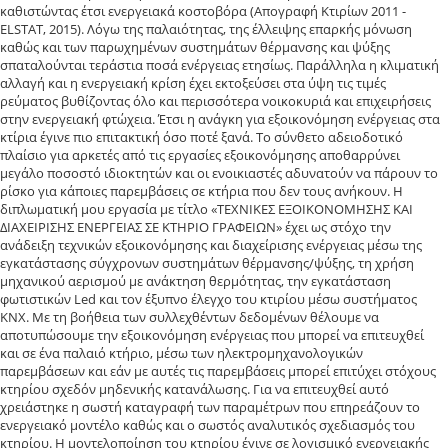
καθιστώντας έτσι ενεργειακά κοστοβόρα (Απογραφή Κτιρίων 2011 -
ELSTAT, 2015). Λόγω της παλαιότητας, της έλλειψης επαρκής μόνωση
καθώς και των παρωχημένων συστημάτων θέρμανσης και ψύξης
σπαταλούνται τεράστια ποσά ενέργειας ετησίως. Παράλληλα η κλιματική
αλλαγή και η ενεργειακή κρίση έχει εκτοξεύσει στα ύψη τις τιμές
ρεύματος βυθίζοντας όλο και περισσότερα νοικοκυριά και επιχειρήσεις
στην ενεργειακή φτώχεια. Έτσι η ανάγκη για εξοικονόμηση ενέργειας στα
κτίρια έγινε πιο επιτακτική όσο ποτέ ξανά. Το σύνθετο αδειοδοτικό
πλαίσιο για αρκετές από τις εργασίες εξοικονόμησης αποθαρρύνει
μεγάλο ποσοστό ιδιοκτητών και οι ενοικιαστές αδυνατούν να πάρουν το
ρίσκο για κάποιες παρεμβάσεις σε κτήρια που δεν τους ανήκουν. Η
διπλωματική μου εργασία με τίτλο «ΤΕΧΝΙΚΕΣ ΕΞΟΙΚΟΝΟΜΗΣΗΣ ΚΑΙ
ΔΙΑΧΕΙΡΙΣΗΣ ΕΝΕΡΓΕΙΑΣ ΣΕ ΚΤΗΡΙΟ ΓΡΑΦΕΙΩΝ» έχει ως στόχο την
ανάδειξη τεχνικών εξοικονόμησης και διαχείρισης ενέργειας μέσω της
εγκατάστασης σύγχρονων συστημάτων θέρμανσης/ψύξης, τη χρήση
μηχανικού αερισμού με ανάκτηση θερμότητας, την εγκατάσταση
φωτιστικών Led και τον έξυπνο έλεγχο του κτιρίου μέσω συστήματος
ΚΝΧ. Με τη βοήθεια των συλλεχθέντων δεδομένων θέλουμε να
αποτυπώσουμε την εξοικονόμηση ενέργειας που μπορεί να επιτευχθεί
και σε ένα παλαιό κτήριο, μέσω των ηλεκτρομηχανολογικών
παρεμβάσεων και εάν με αυτές τις παρεμβάσεις μπορεί επιτύχει στόχους
κτηρίου σχεδόν μηδενικής κατανάλωσης. Για να επιτευχθεί αυτό
χρειάστηκε η σωστή καταγραφή των παραμέτρων που επηρεάζουν το
ενεργειακό μοντέλο καθώς και ο σωστός αναλυτικός σχεδιασμός του
κτηρίου. Η μοντελοποίηση του κτηρίου έγινε σε λογισμικό ενεργειακής