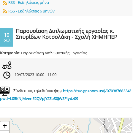
RSS - Εκδηλώσεις μήνα
RSS - Εκδηλώσεις 6 μηνών
Παρουσίαση Διπλωματικής εργασίας κ.
10
Σπυρίδων Κοτσολάκη - Σχολή ΧΗΜΗΠΕΡ
Ιουλ
Κατηγορία:
Παρουσίαση Διπλωματικής Εργασίας
10/07/2023 10:00 - 11:00
Σύνδεσμος τηλεδιάσκεψης:
https://tuc-gr.zoom.us/j/97038768334?
pwd=L05KNjMvenE2QVpjY2ZoS0JWSFIydz09
+