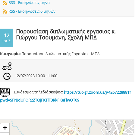
RSS - Εκδηλώσεις μήνα
RSS - Εκδηλώσεις 6 μηνών
Παρουσίαση διπλωματικής εργασιας κ.
12
Γιώργου Τσουμάνη, Σχολή ΜΠΔ
Ιουλ
Κατηγορία:
Παρουσίαση Διπλωματικής Εργασίας ΜΠΔ
12/07/2023 10:00 - 11:00
Σύνδεσμος τηλεδιάσκεψης:
https://tuc-gr.zoom.us/j/4267228881?
pwd=SFNJdUFOR2ZTQjFKTlF3RkFKeFlwQT09
+