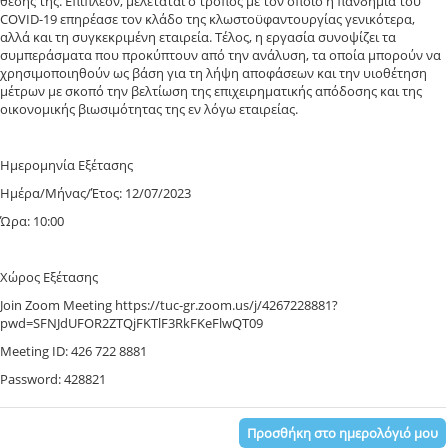
θέσης της. Επιπλέον, μελετάται ο τρόπος με τον οποίο η πανδημία του
COVID-19 επηρέασε τον κλάδο της κλωστοϋφαντουργίας γενικότερα,
αλλά και τη συγκεκριμένη εταιρεία. Τέλος, η εργασία συνοψίζει τα
συμπεράσματα που προκύπτουν από την ανάλυση, τα οποία μπορούν να
χρησιμοποιηθούν ως βάση για τη λήψη αποφάσεων και την υιοθέτηση
μέτρων με σκοπό την βελτίωση της επιχειρηματικής απόδοσης και της
οικονομικής βιωσιμότητας της εν λόγω εταιρείας.
Ημερομηνία Εξέτασης
Ημέρα/Μήνας/Έτος: 12/07/2023
Ώρα: 10:00
Χώρος Εξέτασης
Join Zoom Meeting https://tuc-gr.zoom.us/j/4267228881?
pwd=SFNJdUFOR2ZTQjFKTlF3RkFKeFlwQT09
Meeting ID: 426 722 8881
Password: 428821
Προσθήκη στο ημερολόγιό μου