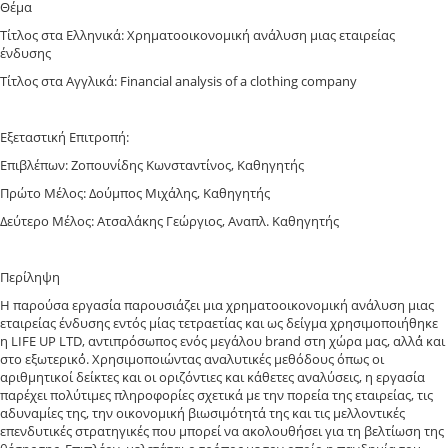
Θέμα
Τίτλος στα Ελληνικά: Χρηματοοικονομική ανάλυση μιας εταιρείας
ένδυσης
Τίτλος στα Αγγλικά: Financial analysis of a clothing company
Εξεταστική Επιτροπή:
Επιβλέπων: Ζοπουνίδης Κωνσταντίνος, Καθηγητής
Πρώτο Μέλος: Δούμπος Μιχάλης, Καθηγητής
Δεύτερο Μέλος: Ατσαλάκης Γεώργιος, Αναπλ. Καθηγητής
Περίληψη
Η παρούσα εργασία παρουσιάζει μια χρηματοοικονομική ανάλυση μιας
εταιρείας ένδυσης εντός μίας τετραετίας και ως δείγμα χρησιμοποιήθηκε
η LIFE UP LTD, αντιπρόσωπος ενός μεγάλου brand στη χώρα μας, αλλά́ και
στο εξωτερικό́. Χρησιμοποιώντας αναλυτικές μεθόδους όπως οι
αριθμητικοί δείκτες και οι οριζόντιες και κάθετες αναλύσεις, η εργασία
παρέχει πολύτιμες πληροφορίες σχετικά με την πορεία της εταιρείας, τις
αδυναμίες της, την οικονομική βιωσιμότητά της και τις μελλοντικές
επενδυτικές στρατηγικές που μπορεί να ακολουθήσει για τη βελτίωση της