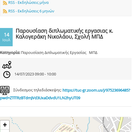
RSS - Εκδηλώσεις μήνα
RSS - Εκδηλώσεις 6 μηνών
Παρουσίαση διπλωματικής εργασιας κ.
14
Καλογεράκη Νικολάου, Σχολή ΜΠΔ
Ιουλ
Κατηγορία:
Παρουσίαση Διπλωματικής Εργασίας ΜΠΔ
14/07/2023 09:00 - 10:00
Σύνδεσμος τηλεδιάσκεψης:
https://tuc-gr.zoom.us/j/97523696485?
pwd=ZTlTRzBTdmJVd3UxaDdvdU1LN2hyUT09
+