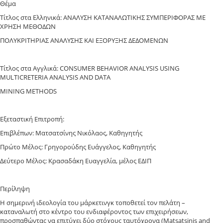
Θέμα
Τίτλος στα Ελληνικά: ΑΝΑΛΥΣΗ ΚΑΤΑΝΑΛΩΤΙΚΗΣ ΣΥΜΠΕΡΙΦΟΡΑΣ ΜΕ
ΧΡΗΣΗ ΜΕΘΟΔΩΝ
ΠΟΛΥΚΡΙΤΗΡΙΑΣ ΑΝΑΛΥΣΗΣ ΚΑΙ ΕΞΟΡΥΞΗΣ ΔΕΔΟΜΕΝΩΝ
Τίτλος στα Αγγλικά: CONSUMER BEHAVIOR ANALYSIS USING
MULTICRETERIA ANALYSIS AND DATA
MINING METHODS
Εξεταστική Επιτροπή:
Επιβλέπων: Ματσατσίνης Νικόλαος, Καθηγητής
Πρώτο Μέλος: Γρηγορούδης Ευάγγελος, Καθηγητής
Δεύτερο Μέλος: Κρασαδάκη Ευαγγελία, μέλος ΕΔΙΠ
Περίληψη
Η σημερινή ιδεολογία του μάρκετινγκ τοποθετεί τον πελάτη –
καταναλωτή στο κέντρο του ενδιαφέροντος των επιχειρήσεων,
προσπαθώντας να επιτύχει δύο στόχους ταυτόχρονα (Matsatsinis and