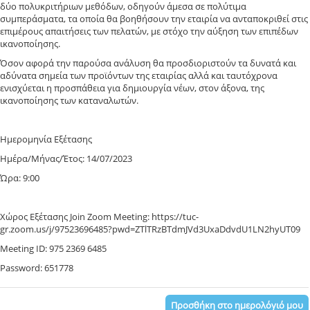
δύο πολυκριτήριων μεθόδων, οδηγούν άμεσα σε πολύτιμα
συμπεράσματα, τα οποία θα βοηθήσουν την εταιρία να ανταποκριθεί στις
επιμέρους απαιτήσεις των πελατών, με στόχο την αύξηση των επιπέδων
ικανοποίησης.
Όσον αφορά την παρούσα ανάλυση θα προσδιοριστούν τα δυνατά και
αδύνατα σημεία των προϊόντων της εταιρίας αλλά και ταυτόχρονα
ενισχύεται η προσπάθεια για δημιουργία νέων, στον άξονα, της
ικανοποίησης των καταναλωτών.
Ημερομηνία Εξέτασης
Ημέρα/Μήνας/Έτος: 14/07/2023
Ώρα: 9:00
Χώρος Εξέτασης Join Zoom Meeting: https://tuc-
gr.zoom.us/j/97523696485?pwd=ZTlTRzBTdmJVd3UxaDdvdU1LN2hyUT09
Meeting ID: 975 2369 6485
Password: 651778
Προσθήκη στο ημερολόγιό μου