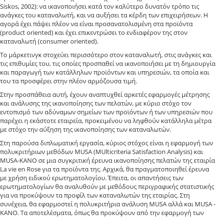
Siskos, 2002): να ικανοποιήσει κατά τον καλύτερο δυνατόν τρόπο τις
ανάγκες του καταναλωτή, και να αυξήσει τα κέρδη των επιχειρήσεων. Η
αγορά έχει πάψει πλέον να είναι προσανατολισμένη στα προϊόντα
(product oriented) και έχει επικεντρώσει το ενδιαφέρον της στον
καταναλωτή (consumer oriented).
Το μάρκετινγκ στοχεύει περισσότερο στον καταναλωτή, στις ανάγκες και
τις επιθυμίες του, τις οποίες προσπαθεί να ικανοποιήσει με τη δημιουργία
και παραγωγή των κατάλληλων προϊόντων και υπηρεσιών, τα οποία και
του τα προσφέρει στην πλέον αρμόζουσα τιμή.
Στην προσπάθεια αυτή, έχουν αναπτυχθεί αρκετές εφαρμογές μέτρησης
και ανάλυσης της ικανοποίησης των πελατών, με κύριο στόχο τον
εντοπισμό των αδύναμων σημείων των προϊόντων ή των υπηρεσιών που
παρέχει η εκάστοτε εταιρεία, προκειμένου να ληφθούν κατάλληλα μέτρα
με στόχο την αύξηση της ικανοποίησης των καταναλωτών.
Στη παρούσα διπλωματική εργασία, κύριος στόχος είναι η εφαρμογή των
πολυκριτήριων μεθόδων MUSA (MUlticriteria Satisfaction Analysis) και
MUSA-KANO σε μια συγκριτική έρευνα ικανοποίησης πελατών της εταιρία
La vie en Rose για τα προϊόντα της. Αρχικά, θα πραγματοποιηθεί έρευνα
με χρήση ειδικού ερωτηματολογίου. Έπειτα, οι απαντήσεις των
ερωτηματολογίων θα αναλυθούν με μεθόδους περιγραφικής στατιστικής
για να προκύψουν τα προφίλ των καταναλωτών της εταιρίας. Στη
συνέχεια, θα εφαρμοστεί η πολυκριτήρια ανάλυση MUSA αλλά και MUSA -
KANO. Τα αποτελέσματα, όπως θα προκύψουν από την εφαρμογή των