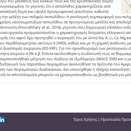
γω του μεγέθους των κόκκων τους και της κρυσταλλικής δομής
 συγκεκριμένα, το γεγονός ότι ο σεπιόλιθος χαρακτηρίζεται από
σταλλική δομή και υψηλή προσροφητική ικανότητα, καθιστά
 την μελέτη των πολφών σεπιολίθου. Η ρεολογική συμπεριφορά των πολ
ι χρήση νανοσωματιδίων σεπιολίθου σε προηγούμενες μελέτες και αποδείχ
πεντονίτη (Pourafshary
et
al
., 2016), γεγονός που δημιουργεί επιπλέον εν
ύσα εργασία πραγματοποιείται ο χαρακτηρισμός δείγματος ελληνικού σεπ
ράς του αφού έχει προηγηθεί ο κορεσμός του με ιόντα Na, K, Li, Ca, Mg και
ου περιθλασιμετρίας ακτίνων-Χ (XRD), καθώς και με τη χημική ανάλυση, 
 διασποράς ενεργειών (ED-XRF). Για τον προσδιορισμό των ρεολογικών 
ότητα στερεών 4,5% κ.β. Έπειτα ακολούθησε η ενυδατωσή τους σε θερμοκ
αγματοποιήθηκε μέτρηση του ιξώδους σε ιξωδόμετρο GRACE 3500 και η μ
 διεξαγωγή των παραπάνω πειραμάτων ακολούθησε τα πρότυπα του Αμερικαν
ση των πειραματικών διαδικασιών, δεν επιτεύχθηκε η πλήρης κατανόησ
τά τα αποτελέσματα μπορούν να χρησιμοποιηθούν ως βοηθητικά για μελλ
Όροι Χρήσης
|
Προστασία Προσ