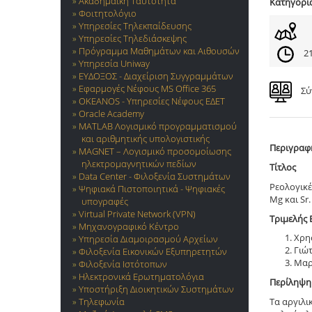
Ακαδημαϊκή Ταυτότητα
Κατηγορί
Φοιτητολόγιο
Υπηρεσίες Τηλεκπαίδευσης
Υπηρεσίες Τηλεδιάσκεψης
Πρόγραμμα Μαθημάτων και Αιθουσών
21
Υπηρεσία Uniway
ΕΥΔΟΞΟΣ - Διαχείριση Συγγραμμάτων
Εφαρμογές Νέφους MS Office 365
Σύ
OKEANOS - Υπηρεσίες Νέφους ΕΔΕΤ
Oracle Academy
MATLAB Λογισμικό προγραμματισμού
και αριθμητικής υπολογιστικής
Περιγραφ
MAGNET – Λογισμικό προσομοίωσης
ηλεκτρομαγνητικών πεδίων
Τίτλος
Data Center - Φιλοξενία Συστημάτων
Ρεολογικέ
Ψηφιακά Πιστοποιητικά - Ψηφιακές
Mg και Sr.
υπογραφές
Virtual Private Network (VPN)
Τριμελής 
Μηχανογραφικό Κέντρο
Χρη
Υπηρεσία Διαμοιρασμού Αρχείων
Γιώ
Φιλοξενία Εικονικών Εξυπηρετητών
Μαρ
Φιλοξενία Ιστότοπων
Ηλεκτρονικά Ερωτηματολόγια
Περίληψη
Υποστήριξη Διοικητικών Συστημάτων
Τηλεφωνία
Τα αργιλι