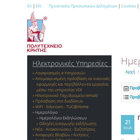
ΕΛ
|
EN
Προστασία Προσωπικών Δεδομένων
|
Cookies
|
Ημε
Ηλεκτρονικές Υπηρεσίες
Αρχή
/
Λογαριασμός e-Yπηρεσιών
Απομακρυσμένη πρόσβαση σε εικονικές
εφαρμογές και περιβάλλοντα εργασίας
Προβ
μέσω της υπηρεσίας VDI
Ηλεκτρονικό Ταχυδρομείο (email)
Προβ
Πρόσβαση στο διαδίκτυο
WiFi - Eduroam - TUC@Home
Ημερολόγιο
Ημερολόγιο Εκδηλώσεων
21
Οδηγίες εισαγωγής εκδήλωσης
Ιουλ
Νέα - Ανακοινώσεις - Συζητήσεις
Αναφορές Βλαβών / Αιτήσεις