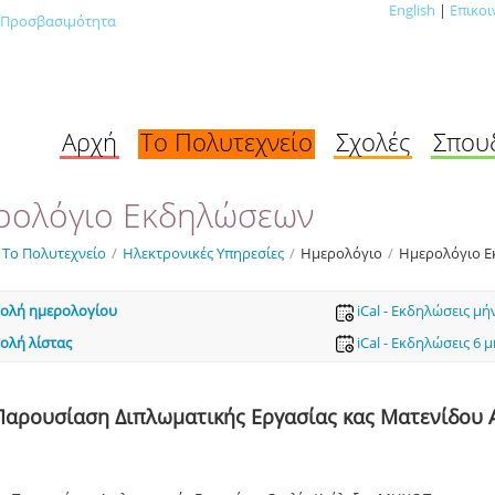
English
|
Επικοι
Προσβασιμότητα
Αρχή
Το Πολυτεχνείο
Σχολές
Σπου
ρολόγιο Εκδηλώσεων
Το Πολυτεχνείο
/
Ηλεκτρονικές Υπηρεσίες
/
Ημερολόγιο
/
Ημερολόγιο 
ολή ημερολογίου
iCal - Εκδηλώσεις μή
ολή λίστας
iCal - Εκδηλώσεις 6 
Παρουσίαση Διπλωματικής Εργασίας κας Ματενίδου