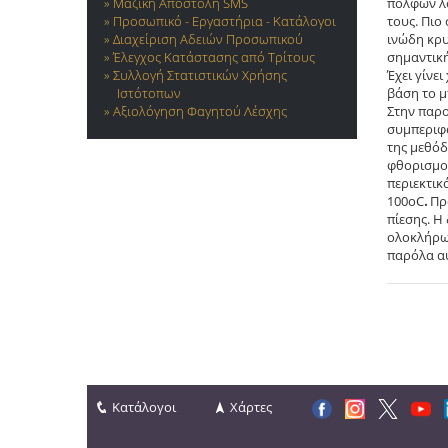
Μαζική Αποστολή SMS
πολφών λό
Προσωπικό - Εργαστήρια - Κατάλογοι
τους. Πιο
Διαχείριση Αδειών Προσωπικού
ινώδη κρυ
Έλεγχος Κατάστασης από Τρίτους
σημαντική
Συλλογή Στατιστικών Χρήσης
Έχει γίνε
Ιστότοπων
βάση το μ
Αξιολόγηση Φαγητού Λέσχης
Στην παρο
συμπεριφο
της μεθόδ
φθορισμού
περιεκτικ
100οC
.
Πρ
πίεσης. Η
ολοκλήρω
παρόλα αυ
Κατάλογοι
Χάρτες