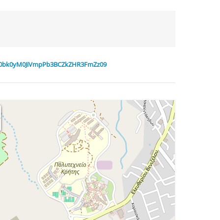
m90bk0yM0JiVmpPb3BCZkZHR3FmZz09