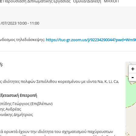
α:
Παρουσίαση Διπλωματικής Εργασίας Ομιλία/Διάλεξη ΜΗΧΟΠ
/07/2023 10:00 - 11:00
νδεσμος τηλεδιάσκεψης:
https://tuc-gr.zoom.us/j/92234290044?pwd=W
ή:
+
-
ς ιδιότητες πολφών Σεπιόλιθου κορεσμένου με ιόντα Na, K, Li, Ca,
Εξεταστική Επιτροπή
στίδης Γεώργιος (Επιβλέπων)
της Ανδρέας
ινάκης Δημήτριος
κά ορυκτά έχουν την ιδιότητα του σχηματισμού παχύρευστων