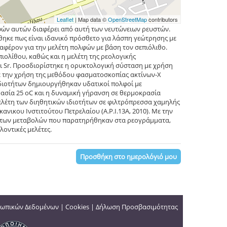
Leaflet
| Map data ©
OpenStreetMap
contributors
φών αυτών διαφέρει από αυτή των νευτώνειων ρευστών.
θηκε πως είναι ιδανικό πρόσθετο για λάσπη γεώτρησης με
διαφέρον για την μελέτη πολφών με βάση τον σεπιόλιθο.
ιολίθου, καθώς και η μελέτη της ρεολογικής
 Sr.
Προσδιορίστηκε η ορυκτολογική σύσταση με χρήση
με την χρήση της μεθόδου φασματοσκοπίας ακτίνων-Χ
ιδιοτήτων δημιουργήθηκαν υδατικοί πολφοί με
ρασία 25 οC και η δυναμική γήρανση σε θερμοκρασία
ελέτη των διηθητικών ιδιοτήτων σε φιλτρόπρεσσα χαμηλής
ικου Ινστιτούτου Πετρελαίου (Α.Ρ.Ι.13Α, 2010). Με την
η των μεταβολών που παρατηρήθηκαν στα ρεογράμματα,
οντικές μελέτες.
Προσθήκη στο ημερολόγιό μου
ωπικών Δεδομένων
|
Cookies
|
Δήλωση Προσβασιμότητας