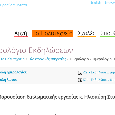
English
|
Επικοι
Προσβασιμότητα
Αρχή
Το Πολυτεχνείο
Σχολές
Σπου
ρολόγιο Εκδηλώσεων
Το Πολυτεχνείο
/
Ηλεκτρονικές Υπηρεσίες
/
Ημερολόγιο
/
Ημερολόγιο 
ολή ημερολογίου
iCal - Εκδηλώσεις μή
ολή λίστας
iCal - Εκδηλώσεις 6 
Παρουσίαση διπλωματικής εργασίας κ. Ηλιοπύρη Στ