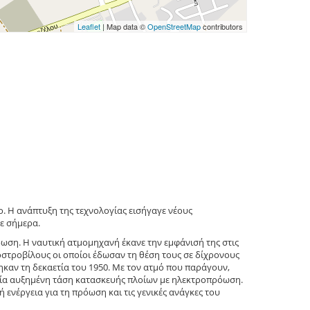
Leaflet
| Map data ©
OpenStreetMap
contributors
ο. Η ανάπτυξη της τεχνολογίας εισήγαγε νέους
ε σήμερα.
ωση. Η ναυτική ατμομηχανή έκανε την εμφάνισή της στις
οστροβίλους οι οποίοι έδωσαν τη θέση τους σε δίχρονους
ηκαν τη δεκαετία του 1950. Με τον ατμό που παράγουν,
 μία αυξημένη τάση κατασκευής πλοίων με ηλεκτροπρόωση.
ενέργεια για τη πρόωση και τις γενικές ανάγκες του