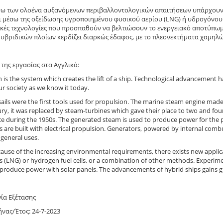
γω των ολοένα αυξανόμενων περιβαλλοντολογικών απαιτήσεων υπάρχουν κ
ι μέσω της οξείδωσης υγροποιημένου φυσικού αερίου (LNG) ή υδρογόνο
κές τεχνολογίες που προσπαθούν να βελτιώσουν το ενεργειακό αποτύπωμ
υβριδικών πλοίων κερδίζει διαρκώς έδαφος, με τo πλεονεκτήματα χαμηλ
της εργασίας στα Αγγλικά:
 is the system which creates the lift of a ship. Technological advancemen
r society as we know it today.
ails were the first tools used for propulsion. The marine steam engine made 
ry, it was replaced by steam-turbines which gave their place to two and fou
e during the 1950s. The generated steam is used to produce power for the p
 are built with electrical propulsion. Generators, powered by internal comb
general uses.
cause of the increasing environmental requirements, there exists new applic
s (LNG) or hydrogen fuel cells, or a combination of other methods. Experime
 produce power with solar panels. The advancements of hybrid ships gains 
ία Εξέτασης
ας/Έτος: 24-7-2023