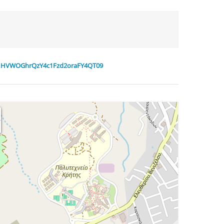
lnNHVWOGhrQzY4c1Fzd2oraFY4QT09