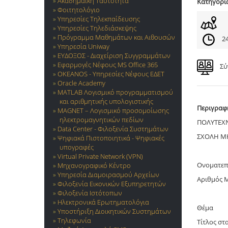
Ακαδημαϊκή Ταυτότητα
Κατηγορί
Φοιτητολόγιο
Υπηρεσίες Τηλεκπαίδευσης
Υπηρεσίες Τηλεδιάσκεψης
Πρόγραμμα Μαθημάτων και Αιθουσών
24
Υπηρεσία Uniway
ΕΥΔΟΞΟΣ - Διαχείριση Συγγραμμάτων
Εφαρμογές Νέφους MS Office 365
Σύ
OKEANOS - Υπηρεσίες Νέφους ΕΔΕΤ
Oracle Academy
MATLAB Λογισμικό προγραμματισμού
και αριθμητικής υπολογιστικής
Περιγραφ
MAGNET – Λογισμικό προσομοίωσης
ηλεκτρομαγνητικών πεδίων
ΠΟΛΥΤΕΧ
Data Center - Φιλοξενία Συστημάτων
ΣΧΟΛΗ ΜΗ
Ψηφιακά Πιστοποιητικά - Ψηφιακές
υπογραφές
Virtual Private Network (VPN)
Ονοματεπ
Μηχανογραφικό Κέντρο
Υπηρεσία Διαμοιρασμού Αρχείων
Αριθμός 
Φιλοξενία Εικονικών Εξυπηρετητών
Φιλοξενία Ιστότοπων
Ηλεκτρονικά Ερωτηματολόγια
Θέμα
Υποστήριξη Διοικητικών Συστημάτων
Τηλεφωνία
Τίτλος στ