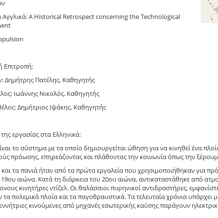
ων
 Αγγλικά: A Historical Retrospect concerning the Technological
ent
opulsion
ή Επιτροπή:
: Δημήτρης Πατέλης, Καθηγητής
λος: Ιωάννης Νικολός, Καθηγητής
έλος: Δημήτριος Ιψάκης, Καθηγητής
της εργασίας στα Ελληνικά:
ναι το σύστημα με τα οποίο δημιουργείται ώθηση για να κινηθεί ένα πλοί
ύς πρόωσης, επηρεάζοντας και πλάθοντας την κοινωνία όπως την ξέρουμ
 και τα πανιά ήταν από τα πρώτα εργαλεία που χρησιμοποιήθηκαν για πρό
 19ου αιώνα. Κατά τη διάρκεια του 20ου αιώνα, αντικαταστάθηκε από ατμ
ονους κινητήρες ντίζελ. Οι θαλάσσιοι πυρηνικοί αντιδραστήρες, εμφανίστ
τα πολεμικά πλοία και τα παγοθραυστικά. Τα τελευταία χρόνια υπάρχει
γεννήτριες κινούμενες από μηχανές εσωτερικής καύσης παράγουν ηλεκτρική 