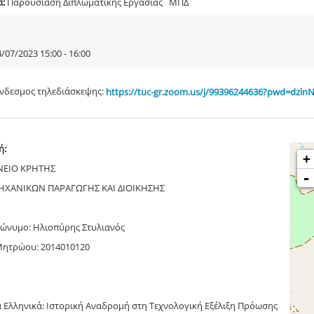
α:
Παρουσίαση Διπλωματικής Εργασίας ΜΠΔ
/07/2023 15:00 - 16:00
νδεσμος τηλεδιάσκεψης:
https://tuc-gr.zoom.us/j/99396244636?pwd=dz
ή:
+
ΝΕΙΟ ΚΡΗΤΗΣ
-
ΧΑΝΙΚΩΝ ΠΑΡΑΓΩΓΗΣ ΚΑΙ ΔΙΟΙΚΗΣΗΣ
ώνυμο: Ηλιοπύρης Στυλιανός
Μητρώου: 2014010120
α Ελληνικά: Ιστορική Αναδρομή στη Τεχνολογική Εξέλιξη Πρόωσης