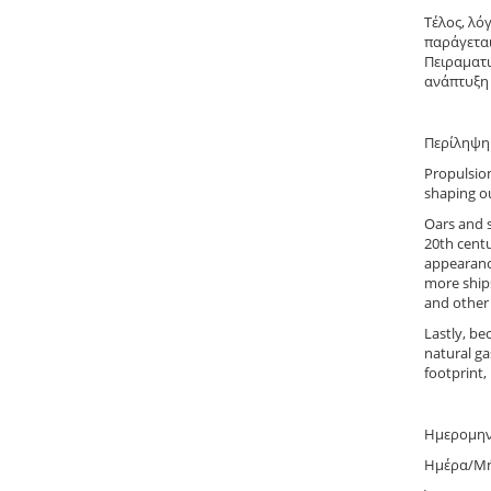
Τέλος, λό
παράγετα
Πειραματι
ανάπτυξη 
Περίληψη 
Propulsion
shaping ou
Oars and s
20th centu
appearanc
more ships
and other 
Lastly, be
natural ga
footprint,
Ημερομην
Ημέρα/Μήν