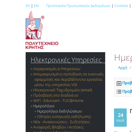
ΕΛ
|
EN
Προστασία Προσωπικών Δεδομένων
|
Cookies
|
Ημε
Ηλεκτρονικές Υπηρεσίες
Αρχή
/
Λογαριασμός e-Yπηρεσιών
Απομακρυσμένη πρόσβαση σε εικονικές
εφαρμογές και περιβάλλοντα εργασίας
Προβ
μέσω της υπηρεσίας VDI
Ηλεκτρονικό Ταχυδρομείο (email)
Προβ
Πρόσβαση στο διαδίκτυο
WiFi - Eduroam - TUC@Home
Ημερολόγιο
Ημερολόγιο Εκδηλώσεων
24
Οδηγίες εισαγωγής εκδήλωσης
Ιουλ
Νέα - Ανακοινώσεις - Συζητήσεις
Αναφορές Βλαβών / Αιτήσεις