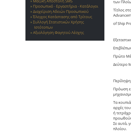
Μαζική Αποστολή SMS
των Πλοί
Προσωπικό - Εργαστήρια - Κατάλογοι
Τίτλος στα
Διαχείριση Αδειών Προσωπικού
Advancem
Έλεγχος Κατάστασης από Τρίτους
Συλλογή Στατιστικών Χρήσης
of Ship Pr
Ιστότοπων
Αξιολόγηση Φαγητού Λέσχης
Εξεταστικ
Επιβλέπων
Πρώτο Μέ
Δεύτερο Μ
Περίληψη 
Πρόωση εί
μηχανισμο
Τα κουπιά
αρχές του
ή τετράχρ
προωθούν 
Σε αυτά, 
πλοίου.