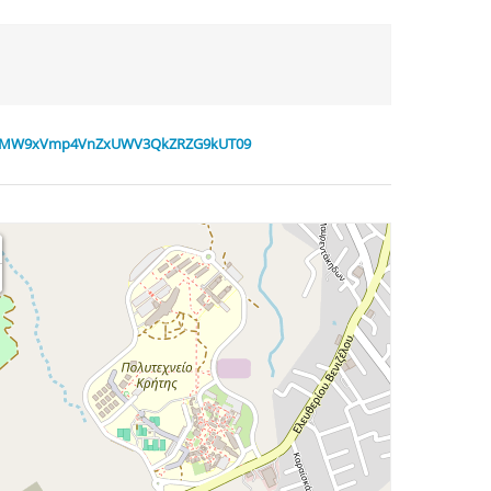
L1owMW9xVmp4VnZxUWV3QkZRZG9kUT09