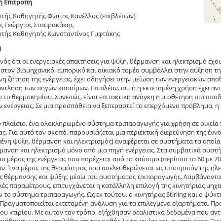
ή Επιτροπή
τής Καθηγητής Φώτιος Κανέλλος (επιβλέπων)
ς Γεώργιος Σταυρακάκης
τής Καθηγητής Κωνσταντίνος Γυφτάκης
η
ονός ότι οι ενεργειακές απαιτήσεις για ψύξη, θέρμανση και ηλεκτρισμό έχο
στον βιομηχανικό, εμπορικό και οικιακό τομέα συμβάλλει στην αύξηση τη
η ζήτηση της ενέργειας, έχει οδηγήσει στην μείωση των ενεργειακών απ
ξάντληση των πηγών καυσίμων. Επιπλέον, αυτή η εκτεταμένη χρήση έχει αν
 το θερμοκηπίου. Συνεπώς, είναι επιτακτική ανάγκη η υιοθέτηση πιο απ
 ενέργειας. Σε μια προσπάθεια να ξεπεραστεί το επερχόμενο πρόβλημα, 
ο πλαίσιο, ένα ολοκληρωμένο σύστημα τριπαραγωγής για χρήση σε οικεία π
ας. Για αυτό τον σκοπό, παρουσιάζεται μια περιεκτική διερεύνηση της έν
νη ψύξη, θέρμανση και ηλεκτρισμός) αναφέρεται σε συστήματα τα οποί
μανση και ηλεκτρισμό μόνο από μια πηγή ενέργειας. Στα συμβατικά συστ
ο μέρος της ενέργειας που παρέχεται από το καύσιμο (περίπου το 60 με 70 
ν. Ένα μέρος της θερμότητας που απελευθερώνεται ως υποπροϊόν της ηλε
 θέρμανσης και ψύξης μέσω του συστήματος τριπαραγωγής. Λαμβάνοντας 
κές παραμέτρους, επιτυγχάνεται η κατάλληλη επιλογή της κινητήριας μη
 το σύστημα τριπαραγωγής. Ως εκ τούτου, ο κινητήρας Stirling και ο ψύκ
Πραγματοποιείται εκτεταμένη ανάλυση για τα επιλεγμένα εξαρτήματα. Πρ
ου κτιρίου. Με αυτόν τον τρόπο, εξήχθησαν ρεαλιστικά δεδομένα που αν