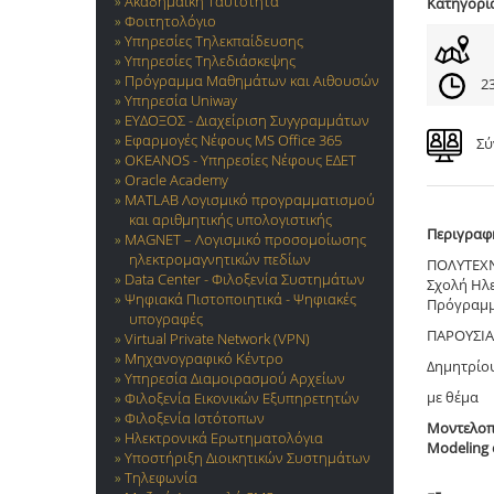
Ακαδημαϊκή Ταυτότητα
Κατηγορί
Φοιτητολόγιο
Υπηρεσίες Τηλεκπαίδευσης
Υπηρεσίες Τηλεδιάσκεψης
Πρόγραμμα Μαθημάτων και Αιθουσών
23
Υπηρεσία Uniway
ΕΥΔΟΞΟΣ - Διαχείριση Συγγραμμάτων
Εφαρμογές Νέφους MS Office 365
Σύ
OKEANOS - Υπηρεσίες Νέφους ΕΔΕΤ
Oracle Academy
MATLAB Λογισμικό προγραμματισμού
και αριθμητικής υπολογιστικής
Περιγραφ
MAGNET – Λογισμικό προσομοίωσης
ηλεκτρομαγνητικών πεδίων
ΠΟΛΥΤΕΧ
Data Center - Φιλοξενία Συστημάτων
Σχολή Ηλ
Ψηφιακά Πιστοποιητικά - Ψηφιακές
Πρόγραμμ
υπογραφές
ΠΑΡΟΥΣΙΑ
Virtual Private Network (VPN)
Μηχανογραφικό Κέντρο
Δημητρίο
Υπηρεσία Διαμοιρασμού Αρχείων
με θέμα
Φιλοξενία Εικονικών Εξυπηρετητών
Φιλοξενία Ιστότοπων
Μοντελοπ
Ηλεκτρονικά Ερωτηματολόγια
Modeling o
Υποστήριξη Διοικητικών Συστημάτων
Τηλεφωνία