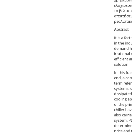
χρησιμοπο
ελαχιστοπ
τo βελτισ
απαιτήσει
ρεαλιστικ
Abstract
It is a fa
in the ind
demand has
irrational
efficient 
solution.
In this fr
end, a com
term refer
systems, s
dissipated
cooling ap
of the pr
chiller ha
also carri
system. P
determines
price and 