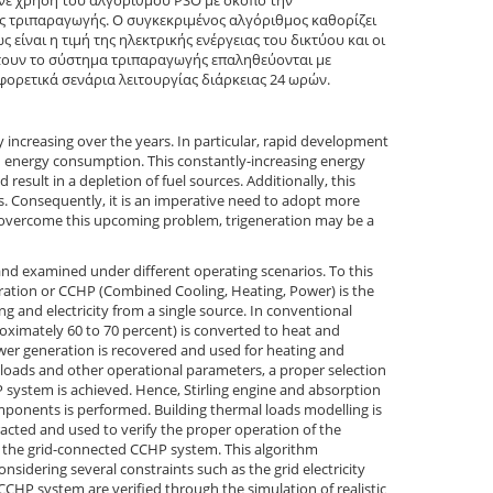
ινε χρήση του αλγόριθμου PSO με σκοπό την
ς τριπαραγωγής. Ο συγκεκριμένος αλγόριθμος καθορίζει
είναι η τιμή της ηλεκτρικής ενέργειας του δικτύου και οι
έτουν το σύστημα τριπαραγωγής επαληθεύονται με
αφορετικά σενάρια λειτουργίας διάρκειας 24 ωρών.
ly increasing over the years. In particular, rapid development
in energy consumption. This constantly-increasing energy
 result in a depletion of fuel sources. Additionally, this
s. Consequently, it is an imperative need to adopt more
to overcome this upcoming problem, trigeneration may be a
 and examined under different operating scenarios. To this
eration or CCHP (Combined Cooling, Heating, Power) is the
g and electricity from a single source. In conventional
roximately 60 to 70 percent) is converted to heat and
ower generation is recovered and used for heating and
 loads and other operational parameters, a proper selection
system is achieved. Hence, Stirling engine and absorption
mponents is performed. Building thermal loads modelling is
xtracted and used to verify the proper operation of the
f the grid-connected CCHP system. This algorithm
sidering several constraints such as the grid electricity
CHP system are verified through the simulation of realistic