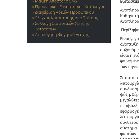
Μαζική Αποστολή SMS
Εξεταστικ
Προσωπικό - Εργαστήρια - Κατάλογοι
Αναπληρω
Διαχείριση Αδειών Προσωπικού
Καθηγητή
Έλεγχος Κατάστασης από Τρίτους
Αναπληρω
Συλλογή Στατιστικών Χρήσης
Ιστότοπων
Περίληψ
Αξιολόγηση Φαγητού Λέσχης
Είναι γεγ
ανάπτυξη 
αυξανόμεν
είναι η ε
φαινόμενο
των πηγών
Σε αυτό τ
λειτουργί
συνδυασμέ
ψύξη, θέρ
μεγαλύτερ
περιβάλλο
εφαρμογές
λειτουργι
συνθέτουν
σύστημα. 
φορτίων τ