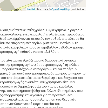
Leaflet
| Map data ©
OpenStreetMap
contributors
υν αυξηθεί τα τελευταία χρόνια. Συγκεκριμένα, η ραγδαία
ς κατανάλωσης ενέργειας. Αυτή η ολοένα και περισσότερο
οθεμάτων. Εμμένοντας σε αυτόν τον ρυθμό, αποτέλεσμα θα
τίκτυπο στις εκπομπές αερίων ρύπων που εντείνουν το
οδοτικών και φιλικών προς το περιβάλλον μεθόδων χρήσης
η τριπαραγωγή πιθανόν να αποτελεί λύση.
ροτείνεται και εξετάζεται υπό διαφορετικά σενάρια
νοιας της τριπαραγωγής. Ο όρος τριπαραγωγή (ή αλλίως
α μπορούν ταυτόχρονα να παράγουν και να παρέχουν
ήματα, όπως αυτά που χρησιμοποιούνται προς το παρόν, το
τοις εκατό) μετατρέπεται σε θερμότητα και διαχέεται στο
κτροπαραγωγής ανακτάται και χρησιμοποιείται για
υπόψιν τα θερμικά φορτία του κτιρίου και άλλες
χανής, του συστήματος ψύξης και άλλων εξαρτημάτων που
της απορρόφησης επιλέγονται για το προτεινόμενο
αγματοποιείται επίσης μοντελοποίηση των θερμικών
τιπροσωπεύουν τυπικά φορτία οικείας και