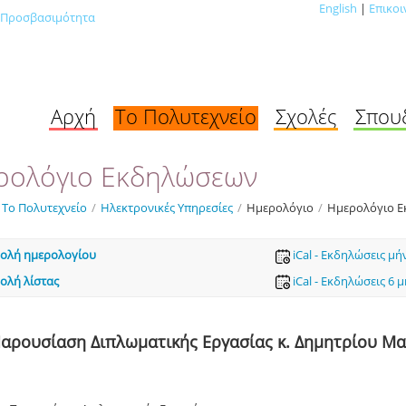
English
|
Επικοι
Προσβασιμότητα
Αρχή
Το Πολυτεχνείο
Σχολές
Σπου
ρολόγιο Εκδηλώσεων
Το Πολυτεχνείο
/
Ηλεκτρονικές Υπηρεσίες
/
Ημερολόγιο
/
Ημερολόγιο 
ολή ημερολογίου
iCal - Εκδηλώσεις μή
ολή λίστας
iCal - Εκδηλώσεις 6 
αρουσίαση Διπλωματικής Εργασίας κ. Δημητρίου Μ