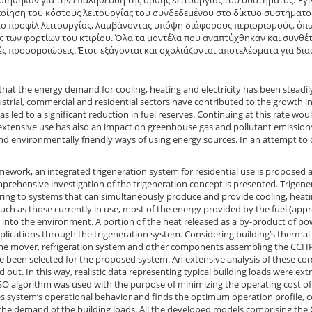
ιήθηκαν για την επαλήθευση της ορθής λειτουργίας του συστήματος. Έγ
οίηση του κόστους λειτουργίας του συνδεδεμένου στο δίκτυο συστήματο
το προφίλ λειτουργίας, λαμβάνοντας υπόψη διάφορους περιορισμούς, όπως 
ς των φορτίων του κτιρίου. Όλα τα μοντέλα που αναπτύχθηκαν και συνθ
ές προσομοιώσεις. Έτσι, εξάγονται και σχολιάζονται αποτελέσματα για δι
ct that the energy demand for cooling, heating and electricity has been steadi
ustrial, commercial and residential sectors have contributed to the growth 
 led to a significant reduction in fuel reserves. Continuing at this rate would
 extensive use has also an impact on greenhouse gas and pollutant emission
and environmentally friendly ways of using energy sources. In an attempt 
amework, an integrated trigeneration system for residential use is proposed
prehensive investigation of the trigeneration concept is presented. Trigen
ring to systems that can simultaneously produce and provide cooling, heatin
uch as those currently in use, most of the energy provided by the fuel (app
 into the environment. A portion of the heat released as a by-product of p
plications through the trigeneration system. Considering building’s thermal
ime mover, refrigeration system and other components assembling the CCHP 
ve been selected for the proposed system. An extensive analysis of these co
ed out. In this way, realistic data representing typical building loads were e
SO algorithm was used with the purpose of minimizing the operating cost o
 system’s operational behavior and finds the optimum operation profile, con
the demand of the building loads. All the developed models comprising the C