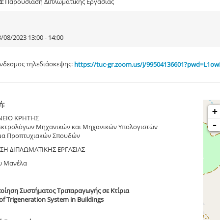
α:
Παρουσίαση Διπλωματικής Εργασίας
/08/2023 13:00 - 14:00
νδεσμος τηλεδιάσκεψης:
https://tuc-gr.zoom.us/j/99504136601?pwd=
ή:
+
ΝΕΙΟ ΚΡΗΤΗΣ
-
εκτρολόγων Μηχανικών και Μηχανικών Υπολογιστών
α Προπτυχιακών Σπουδών
ΣΗ ΔΙΠΛΩΜΑΤΙΚΗΣ ΕΡΓΑΣΙΑΣ
υ Μανέλα
οίηση Συστήματος Τριπαραγωγής σε Κτίρια
f Trigeneration System in Buildings