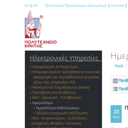
ΕΛ
|
EN
Προστασία Προσωπικών Δεδομένων
|
Cookies
|
Ημε
Ηλεκτρονικές Υπηρεσίες
Αρχή
/
Λογαριασμός e-Yπηρεσιών
Απομακρυσμένη πρόσβαση σε εικονικές
εφαρμογές και περιβάλλοντα εργασίας
Προβ
μέσω της υπηρεσίας VDI
Ηλεκτρονικό Ταχυδρομείο (email)
Προβ
Πρόσβαση στο διαδίκτυο
WiFi - Eduroam - TUC@Home
Ημερολόγιο
Π
Ημερολόγιο Εκδηλώσεων
23
Οδηγίες εισαγωγής εκδήλωσης
Αυγ
Νέα - Ανακοινώσεις - Συζητήσεις
Αναφορές Βλαβών / Αιτήσεις