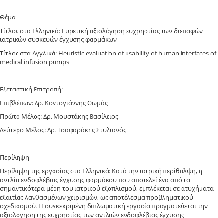
Θέμα
Τίτλος στα Ελληνικά: Ευρετική αξιολόγηση ευχρηστίας των διεπαφών
ιατρικών συσκευών έγχυσης φαρμάκων
Τίτλος στα Αγγλικά: Heuristic evaluation of usability of human interfaces of
medical infusion pumps
Εξεταστική Επιτροπή:
Επιβλέπων: Δρ. Κοντογιάννης Θωμάς
Πρώτο Μέλος: Δρ. Μουστάκης Βασίλειος
Δεύτερο Μέλος: Δρ. Τσαφαράκης Στυλιανός
Περίληψη
Περίληψη της εργασίας στα Ελληνικά: Κατά την ιατρική περίθαλψη, η
αντλία ενδοφλέβιας έγχυσης φαρμάκου που αποτελεί ένα από τα
σημαντικότερα μέρη του ιατρικού εξοπλισμού, εμπλέκεται σε ατυχήματα
εξαιτίας λανθασμένων χειρισμών, ως αποτέλεσμα προβληματικού
σχεδιασμού. Η συγκεκριμένη διπλωματική εργασία πραγματεύεται την
αξιολόγηση της ευχρηστίας των αντλιών ενδοφλέβιας έγχυσης