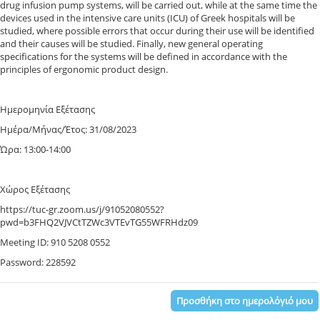
drug infusion pump systems, will be carried out, while at the same time the
devices used in the intensive care units (ICU) of Greek hospitals will be
studied, where possible errors that occur during their use will be identified
and their causes will be studied. Finally, new general operating
specifications for the systems will be defined in accordance with the
principles of ergonomic product design.
Ημερομηνία Εξέτασης
Ημέρα/Μήνας/Έτος: 31/08/2023
Ώρα: 13:00-14:00
Χώρος Εξέτασης
https://tuc-gr.zoom.us/j/91052080552?
pwd=b3FHQ2VJVCtTZWc3VTEvTG55WFRHdz09
Meeting ID: 910 5208 0552
Password: 228592
Προσθήκη στο ημερολόγιό μου