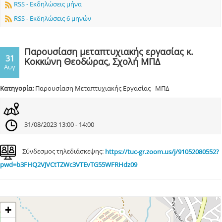
RSS - Εκδηλώσεις μήνα
RSS - Εκδηλώσεις 6 μηνών
Παρουσίαση μεταπτυχιακής εργασίας κ.
31
Κοκκώνη Θεοδώρας, Σχολή ΜΠΔ
Αυγ
Κατηγορία:
Παρουσίαση Μεταπτυχιακής Εργασίας ΜΠΔ
31/08/2023 13:00 - 14:00
Σύνδεσμος τηλεδιάσκεψης:
https://tuc-gr.zoom.us/j/91052080552?
pwd=b3FHQ2VJVCtTZWc3VTEvTG55WFRHdz09
+