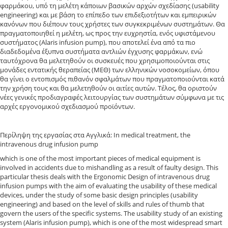
φαρμάκου, υπό τη μελέτη κάποιων βασικών αρχών σχεδίασης (usability
engineering) και με βάση το επίπεδο των επιδεξιοτήτων και εμπειρικών
κανόνων που διέπουν τους χρήστες των συγκεκριμένων συστημάτων. Θα
πραγματοποιηθεί η μελέτη, ως προς την ευχρηστία, ενός υφιστάμενου
συστήματος (Alaris infusion pump), που αποτελεί ένα από τα πιο
διαδεδομένα έξυπνα συστήματα αντλιών έγχυσης φαρμάκων, ενώ
ταυτόχρονα θα μελετηθούν οι συσκευές που χρησιμοποιούνται στις
μονάδες εντατικής θεραπείας (ΜΕΘ) των ελληνικών νοσοκομείων, όπου
θα γίνει ο εντοπισμός πιθανόν σφαλμάτων που πραγματοποιούνται κατά
την χρήση τους και θα μελετηθούν οι αιτίες αυτών. Τέλος, θα οριστούν
νέες γενικές προδιαγραφές λειτουργίας των συστημάτων σύμφωνα με τις
αρχές εργονομικού σχεδιασμού προϊόντων.
Περίληψη της εργασίας στα Αγγλικά: In medical treatment, the
intravenous drug infusion pump
which is one of the most important pieces of medical equipment is
involved in accidents due to mishandling as a result of faulty design. This
particular thesis deals with the Ergonomic Design of intravenous drug
infusion pumps with the aim of evaluating the usability of these medical
devices, under the study of some basic design principles (usability
engineering) and based on the level of skills and rules of thumb that
govern the users of the specific systems. The usability study of an existing
system (Alaris infusion pump), which is one of the most widespread smart