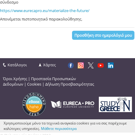
σύνδεσμο
https://www.eurecapro.eu/materialize-the-future/
Απονέμεται πιστοποιητικό παρακολούθησης.
Προσθήκη στο ημερολόγιό μου
Κατάλογοι
Χάρτες
Όροι Χρήσης
|
Προστασία Προσωπικών
Δεδομένων
|
Cookies
|
Δήλωση Προσβασιμότητας
Χρησιμοποιούμε μόνο τα τεχνικά αναγκαία cookies για να σας παρέχουμε
καλύτερες υπηρεσίες.
Μάθετε περισσότερα