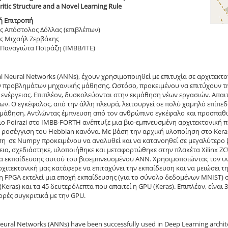
itic Structure and a Novel Learning Rule
ή Επιτροπή
ς Απόστολος Δόλλας (επιβλέπων)
ς Μιχαήλ Ζερβάκης
Παναγιώτα Ποϊράζη (IMBB/ITE)
cial Neural Networks (ANNs), έχουν χρησιμοποιηθεί με επιτυχία σε αρχιτεκτ
 προβλημάτων μηχανικής μάθησης. Ωστόσο, προκειμένου να επιτύχουν τ
ενέργειας. Επιπλέον, δυσκολεύονται στην εκμάθηση νέων εργασιών. Απα
ν. Ο εγκέφαλος, από την άλλη πλευρά, λειτουργεί σε πολύ χαμηλό επίπεδ
μάθηση. Αντλώντας έμπνευση από τον ανθρώπινο εγκέφαλο και προσπαθώ
ο Poirazi στο IMBB-FORTH ανέπτυξε μια βιο-εμπνευσμένη αρχιτεκτονική που
α ροσέγγιση του Hebbian κανόνα. Με βάση την αρχική υλοποίηση στο Ker
η σε Numpy προκειμένου να αναλυθεί και να κατανοηθεί σε μεγαλύτερο β
εια, σχεδιάστηκε, υλοποιήθηκε και μεταφορτώθηκε στην πλακέτα Xilinx ZC
α εκπαίδευσης αυτού του βιοεμπνευσμένου ANN. Χρησιμοποιώντας τον υ
ρχιτεκτονική μας κατάφερε να επιταχύνει την εκπαίδευση και να μειώσει 
 FPGA εκτελεί μια εποχή εκπαίδευσης (για το σύνολο δεδομένων MNIST) σε
(Keras) και τα 45 δευτερόλεπτα που απαιτεί η GPU (Keras). Επιπλέον, είνα
φορές συγκριτικά με την GPU.
 Neural Networks (ANNs) have been successfully used in Deep Learning archite