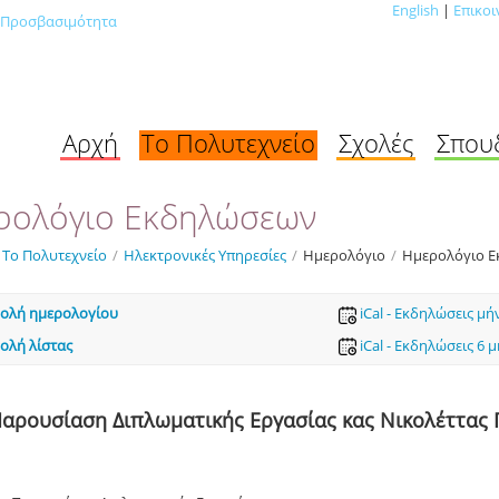
English
|
Επικοι
Προσβασιμότητα
Αρχή
Το Πολυτεχνείο
Σχολές
Σπου
ρολόγιο Εκδηλώσεων
Το Πολυτεχνείο
/
Ηλεκτρονικές Υπηρεσίες
/
Ημερολόγιο
/
Ημερολόγιο 
ολή ημερολογίου
iCal - Εκδηλώσεις μή
ολή λίστας
iCal - Εκδηλώσεις 6 
αρουσίαση Διπλωματικής Εργασίας κας Νικολέττας