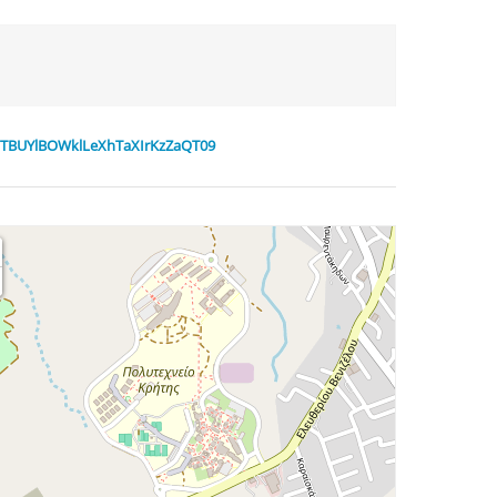
rOTBUYlBOWklLeXhTaXIrKzZaQT09