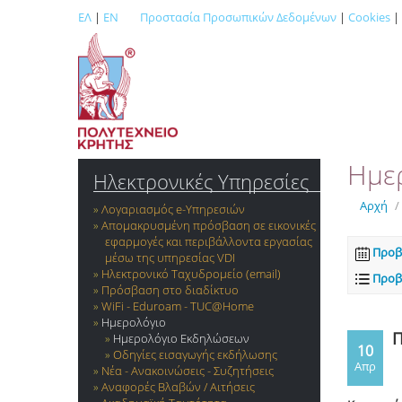
ΕΛ
|
EN
Προστασία Προσωπικών Δεδομένων
|
Cookies
|
Ημε
Ηλεκτρονικές Υπηρεσίες
Αρχή
/
Λογαριασμός e-Yπηρεσιών
Απομακρυσμένη πρόσβαση σε εικονικές
εφαρμογές και περιβάλλοντα εργασίας
Προβ
μέσω της υπηρεσίας VDI
Ηλεκτρονικό Ταχυδρομείο (email)
Προβ
Πρόσβαση στο διαδίκτυο
WiFi - Eduroam - TUC@Home
Ημερολόγιο
Π
Ημερολόγιο Εκδηλώσεων
10
Οδηγίες εισαγωγής εκδήλωσης
Απρ
Νέα - Ανακοινώσεις - Συζητήσεις
Αναφορές Βλαβών / Αιτήσεις