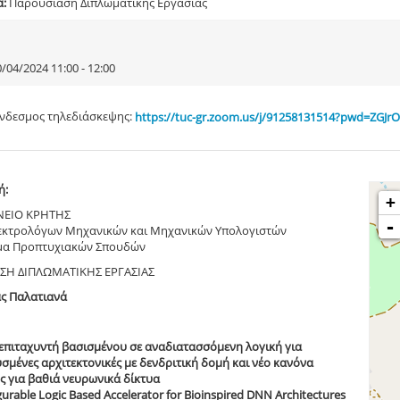
α:
Παρουσίαση Διπλωματικής Εργασίας
/04/2024 11:00 - 12:00
νδεσμος τηλεδιάσκεψης:
https://tuc-gr.zoom.us/j/91258131514?pwd=ZGJ
ή:
+
ΝΕΙΟ ΚΡΗΤΗΣ
-
εκτρολόγων Μηχανικών και Μηχανικών Υπολογιστών
α Προπτυχιακών Σπουδών
ΣΗ ΔΙΠΛΩΜΑΤΙΚΗΣ ΕΡΓΑΣΙΑΣ
ας Παλατιανά
επιταχυντή βασισμένου σε αναδιατασσόμενη λογική για
σμένες αρχιτεκτονικές με δενδριτική δομή και νέο κανόνα
 για βαθιά νευρωνικά δίκτυα
urable Logic Based Accelerator for Bioinspired DNN Architectures