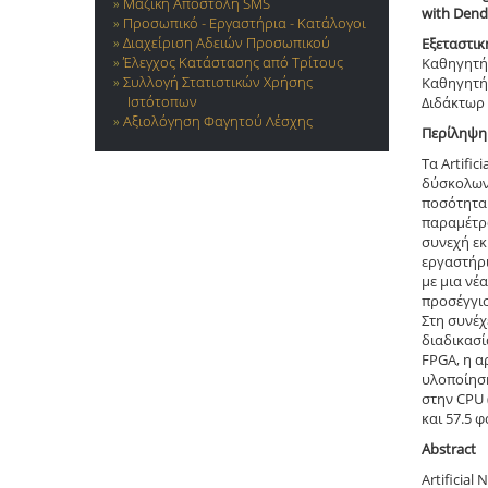
Μαζική Αποστολή SMS
with Dendr
Προσωπικό - Εργαστήρια - Κατάλογοι
Διαχείριση Αδειών Προσωπικού
Εξεταστικ
Έλεγχος Κατάστασης από Τρίτους
Καθηγητή
Συλλογή Στατιστικών Χρήσης
Καθηγητή
Ιστότοπων
Διδάκτωρ 
Αξιολόγηση Φαγητού Λέσχης
Περίληψη
Τα Artifi
δύσκολων
ποσότητα 
παραμέτρω
συνεχή εκ
εργαστήρι
με μια νέ
προσέγγισ
Στη συνέχ
διαδικασί
FPGA, η α
υλοποίηση
στην CPU 
και 57.5 
Abstract
Artificial