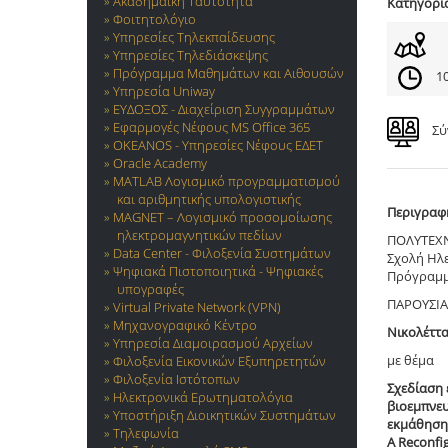
Ακαδημαϊκή Ταυτότητα
Κατηγορί
Φοιτητολόγιο
Υπηρεσίες Τηλεκπαίδευσης
Υπηρεσίες Τηλεδιάσκεψης
Πρόγραμμα Μαθημάτων και Αιθουσών
10
Υπηρεσία Uniway
ΕΥΔΟΞΟΣ - Διαχείριση Συγγραμμάτων
Εφαρμογές Νέφους MS Office 365
Σύ
OKEANOS - Υπηρεσίες Νέφους ΕΔΕΤ
Oracle Academy
MATLAB Λογισμικό προγραμματισμού
και αριθμητικής υπολογιστικής
Περιγραφ
MAGNET – Λογισμικό προσομοίωσης
ηλεκτρομαγνητικών πεδίων
ΠΟΛΥΤΕΧ
Data Center - Φιλοξενία Συστημάτων
Σχολή Ηλ
Ψηφιακά Πιστοποιητικά - Ψηφιακές
Πρόγραμμ
υπογραφές
ΠΑΡΟΥΣΙΑ
Virtual Private Network (VPN)
Μηχανογραφικό Κέντρο
Νικολέττ
Υπηρεσία Διαμοιρασμού Αρχείων
με θέμα
Φιλοξενία Εικονικών Εξυπηρετητών
Φιλοξενία Ιστότοπων
Σχεδίαση 
Ηλεκτρονικά Ερωτηματολόγια
βιοεμπνευ
Υποστήριξη Διοικητικών Συστημάτων
εκμάθησης
Τηλεφωνία
A Reconfig