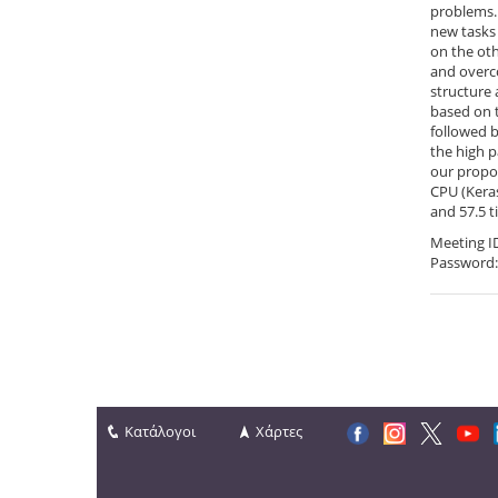
problems. 
new tasks 
on the oth
and overco
structure 
based on t
followed b
the high p
our propo
CPU (Keras
and 57.5 t
Meeting I
Password:
Κατάλογοι
Χάρτες