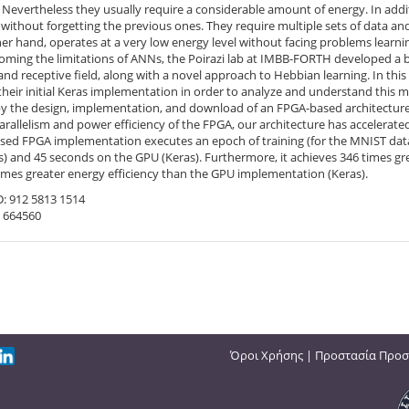
Nevertheless they usually require a considerable amount of energy. In addi
without forgetting the previous ones. They require multiple sets of data an
er hand, operates at a very low energy level without facing problems learn
ming the limitations of ANNs, the Poirazi lab at IMBB-FORTH developed a bi
and receptive field, along with a novel approach to Hebbian learning. In t
heir initial Keras implementation in order to analyze and understand this mo
y the design, implementation, and download of an FPGA-based architecture 
arallelism and power efficiency of the FPGA, our architecture has accelerat
sed FPGA implementation executes an epoch of training (for the MNIST data
) and 45 seconds on the GPU (Keras). Furthermore, it achieves 346 times gr
imes greater energy efficiency than the GPU implementation (Keras).
D: 912 5813 1514
 664560
Όροι Χρήσης
|
Προστασία Προσ