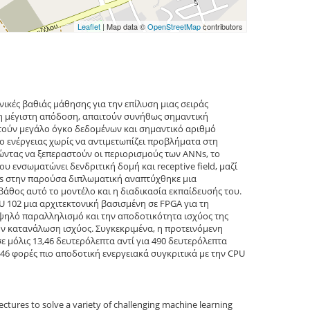
Leaflet
| Map data ©
OpenStreetMap
contributors
ονικές βαθιάς μάθησης για την επίλυση μιας σειράς
η μέγιστη απόδοση, απαιτούν συνήθως σημαντική
ιτούν μεγάλο όγκο δεδομένων και σημαντικό αριθμό
ο ενέργειας χωρίς να αντιμετωπίζει προβλήματα στη
ντας να ξεπεραστούν οι περιορισμούς των ANNs, το
 ενσωματώνει δενδριτική δομή και receptive field, μαζί
as στην παρούσα διπλωματική αναπτύχθηκε μια
άθος αυτό το μοντέλο και η διαδικασία εκπαίδευσής του.
U 102 μια αρχιτεκτονική βασισμένη σε FPGA για τη
ψηλό παραλληλισμό και την αποδοτικότητα ισχύος της
την κατανάλωση ισχύος. Συγκεκριμένα, η προτεινόμενη
 μόλις 13,46 δευτερόλεπτα αντί για 490 δευτερόλεπτα
ι 346 φορές πιο αποδοτική ενεργειακά συγκριτικά με την CPU
ctures to solve a variety of challenging machine learning