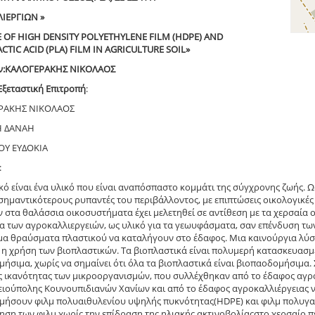
ΙΕΡΓΙΩΝ »
TE OF HIGH DENSITY POLYETHYLENE FILM (HDPE) AND
TIC ACID (PLA) FILM IN AGRICULTURE SOIL»
ν:ΚΑΛΟΓΕΡΑΚΗΣ ΝΙΚΟΛΑΟΣ
Εξεταστική Επιτροπή
:
ΡΑΚΗΣ ΝΙΚΟΛΑΟΣ
Η ΔΑΝΑΗ
ΟΥ ΕΥΔΟΚΙΑ
:
κό είναι ένα υλικό που είναι αναπόσπαστο κομμάτι της σύγχρονης ζωής. 
σημαντικότερους ρυπαντές του περιβάλλοντος, με επιπτώσεις οικολογικέ
 στα θαλάσσια οικοσυστήματα έχει μελετηθεί σε αντίθεση με τα χερσαία
α των αγροκαλλιεργειών, ως υλικό για τα γεωυφάσματα, σαν επένδυση τω
α θραύσματα πλαστικού να καταλήγουν στο έδαφος. Μια καινούργια λύσ
 η χρήση των βιοπλαστικών. Τα βιοπλαστικά είναι πολυμερή κατασκευασμ
ήσιμα, χωρίς να σημαίνει ότι όλα τα βιοπλαστικά είναι βιοπαοδομήσιμα.
ς ικανότητας των μικροοργανισμών, που συλλέχθηκαν από το έδαφος αγροκ
ιούπολης Κουνουπιδιανών Χανίων και από το έδαφος αγροκαλλιέργειας ντ
ήσουν φιλμ πολυαιθυλενίου υψηλής πυκνότητας(HDPE) και φιλμ πολυγαλα
ση των φιλμ χωρίς την επίδραση της ηλιακής ακτινοβολίαςστο χερσαίο π