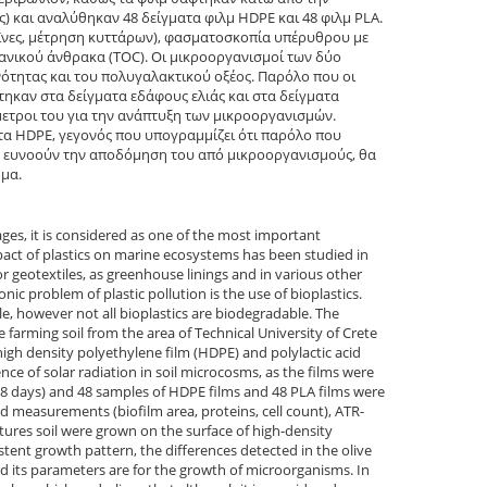
ς) και αναλύθηκαν 48 δείγματα φιλμ HDPE και 48 φιλμ PLA.
ΐνες, μέτρηση κυττάρων), φασματοσκοπία υπέρυθρου με
ανικού άνθρακα (TOC). Οι μικροοργανισμοί των δύο
τητας και του πολυγαλακτικού οξέος. Παρόλο που οι
τηκαν στα δείγματα εδάφους ελιάς και στα δείγματα
μετροι του για την ανάπτυξη των μικροοργανισμών.
ατα HDPE, γεγονός που υπογραμμίζει ότι παρόλο που
υ ευνοούν την αποδόμηση του από μικροοργανισμούς, θα
ημα.
tages, it is considered as one of the most important
mpact of plastics on marine ecosystems has been studied in
for geotextiles, as greenhouse linings and in various other
onic problem of plastic pollution is the use of bioplastics.
, however not all bioplastics are biodegradable. The
e farming soil from the area of Technical University of Crete
gh density polyethylene film (HDPE) and polylactic acid
ence of solar radiation in soil microcosms, as the films were
68 days) and 48 samples of HDPE films and 48 PLA films were
 measurements (biofilm area, proteins, cell count), ATR-
tures soil were grown on the surface of high-density
ent growth pattern, the differences detected in the olive
 its parameters are for the growth of microorganisms. In