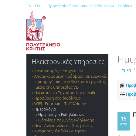
ΕΛ
|
EN
Προστασία Προσωπικών Δεδομένων
|
Cookies
|
Ημε
Ηλεκτρονικές Υπηρεσίες
Αρχή
/
Λογαριασμός e-Yπηρεσιών
Απομακρυσμένη πρόσβαση σε εικονικές
εφαρμογές και περιβάλλοντα εργασίας
Προβ
μέσω της υπηρεσίας VDI
Ηλεκτρονικό Ταχυδρομείο (email)
Προβ
Πρόσβαση στο διαδίκτυο
WiFi - Eduroam - TUC@Home
Ημερολόγιο
Π
Ημερολόγιο Εκδηλώσεων
15
Οδηγίες εισαγωγής εκδήλωσης
Απρ
Νέα - Ανακοινώσεις - Συζητήσεις
Αναφορές Βλαβών / Αιτήσεις