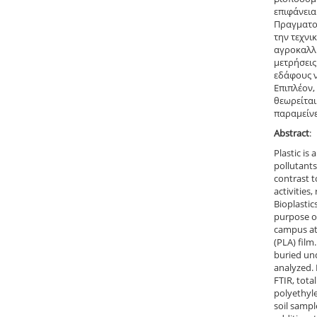
επιφάνεια
Πραγματοπ
την τεχνι
αγροκαλλι
μετρήσεις
εδάφους ν
Επιπλέον,
θεωρείται
παραμείνε
Abstract
:
Plastic is
pollutants
contrast t
activities
Bioplastic
purpose of
campus at 
(PLA) film
buried und
analyzed. 
FTIR, tota
polyethyle
soil samp