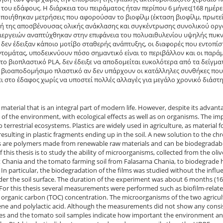
 του εδάφους. Η διάρκεια του πειράματος ήταν περίπου 6 μήνες(168 ημέρε
οιήθηκαν μετρήσεις που αφορούσαν το βιοφίλμ (έκταση βιοφίλμ, πρωτε
κή της αποσβένουσας ολικής ανάκλασης και συγκέντρωσης συνολικού οργ
εργειών αναπτύχθηκαν στην επιφάνεια του πολυαιθυλενίου υψηλής πυκνό
 δεν έδειξαν κάποιο μοτίβο σταθερής ανάπτυξης, οι διαφορές που εντοπίσ
τομάτας, υποδεικνύουν πόσο σημαντικό είναι το περιβάλλον και οι παρά
 το βιοπλαστικό PLA, δεν έδειξε να αποδομείται ευκολότερα από τα δείγμ
 βιοαποδομήσιμο πλαστικό αν δεν υπάρχουν οι κατάλληλες συνθήκες πο
ι στο έδαφος χωρίς να υποστεί πολλές αλλαγές για μεγάλο χρονικό διάστ
 a material that is an integral part of modern life. However, despite its advan
 of the environment, with ecological effects as well as on organisms. The i
o terrestrial ecosystems. Plastics are widely used in agriculture, as material 
, resulting in plastic fragments ending up in the soil. A new solution to the chr
s are polymers made from renewable raw materials and can be biodegradable
 this thesis is to study the ability of microorganisms, collected from the oliv
Chania and the tomato farming soil from Falasarna Chania, to biodegrade hi
. In particular, the biodegradation of the films was studied without the influ
er the soil surface. The duration of the experiment was about 6 months (1
For this thesis several measurements were performed such as biofilm-related
l organic carbon (TOC) concentration. The microorganisms of the two agricul
ne and polylactic acid. Although the measurements did not show any consist
les and the tomato soil samples indicate how important the environment and