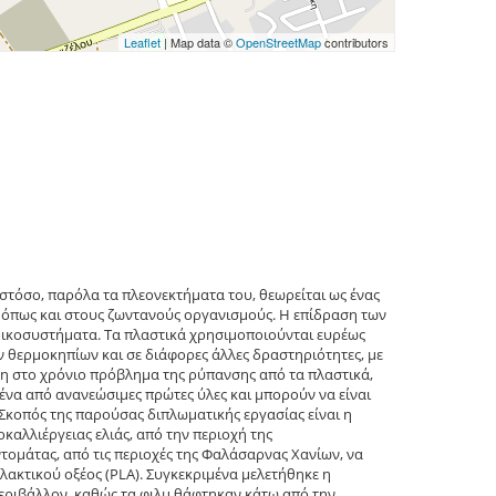
Leaflet
| Map data ©
OpenStreetMap
contributors
Ωστόσο, παρόλα τα πλεονεκτήματα του, θεωρείται ως ένας
ς όπως και στους ζωντανούς οργανισμούς. Η επίδραση των
 οικοσυστήματα. Τα πλαστικά χρησιμοποιούνται ευρέως
ν θερμοκηπίων και σε διάφορες άλλες δραστηριότητες, με
η στο χρόνιο πρόβλημα της ρύπανσης από τα πλαστικά,
ένα από ανανεώσιμες πρώτες ύλες και μπορούν να είναι
 Σκοπός της παρούσας διπλωματικής εργασίας είναι η
αλλιέργειας ελιάς, από την περιοχή της
ομάτας, από τις περιοχές της Φαλάσαρνας Χανίων, να
κτικού οξέος (PLA). Συγκεκριμένα μελετήθηκε η
εριβάλλον, καθώς τα φιλμ θάφτηκαν κάτω από την