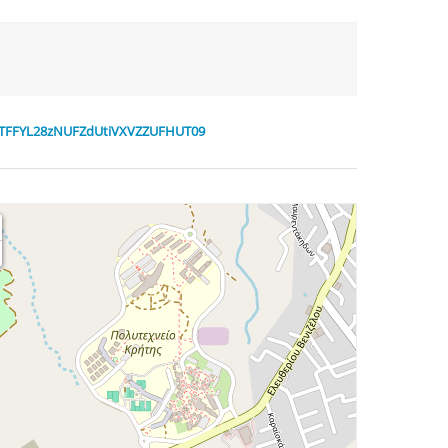
FRTFFYL28zNUFZdUtiVXVZZUFHUT09