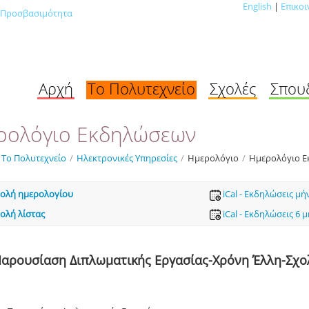
English
|
Επικοι
Προσβασιμότητα
Αρχή
Το Πολυτεχνείο
Σχολές
Σπου
ρολόγιο Εκδηλώσεων
Το Πολυτεχνείο
/
Ηλεκτρονικές Υπηρεσίες
/
Ημερολόγιο
/
Ημερολόγιο 
ολή ημερολογίου
iCal - Εκδηλώσεις μή
ολή λίστας
iCal - Εκδηλώσεις 6 
αρουσίαση Διπλωματικής Εργασίας-Χρόνη Έλλη-Σχ