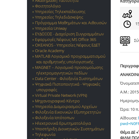
Ακαδημαϊκή Ταυτότητα
Κατηγορί
Φοιτητολόγιο
Υπηρεσίες Τηλεκπαίδευσης
Υπηρεσίες Τηλεδιάσκεψης
Πρόγραμμα Μαθημάτων και Αιθουσών
15
Υπηρεσία Uniway
ΕΥΔΟΞΟΣ - Διαχείριση Συγγραμμάτων
Εφαρμογές Νέφους MS Office 365
Σύ
OKEANOS - Υπηρεσίες Νέφους ΕΔΕΤ
Oracle Academy
MATLAB Λογισμικό προγραμματισμού
και αριθμητικής υπολογιστικής
Περιγραφ
MAGNET – Λογισμικό προσομοίωσης
ηλεκτρομαγνητικών πεδίων
ΑΝΑΚΟΙΝΩ
Data Center - Φιλοξενία Συστημάτων
Όνοματεπ
Ψηφιακά Πιστοποιητικά - Ψηφιακές
υπογραφές
Α.Μ.: 201
Virtual Private Network (VPN)
Ημερομην
Μηχανογραφικό Κέντρο
Υπηρεσία Διαμοιρασμού Αρχείων
Ώρα: 10 π.
Φιλοξενία Εικονικών Εξυπηρετητών
Φιλοξενία Ιστότοπων
Αίθουσα:
Ηλεκτρονικά Ερωτηματολόγια
pwd
=
N
0
F
Υποστήριξη Διοικητικών Συστημάτων
Θέμα ΔE 
Τηλεφωνία
ΦΙΛΜ ΠΟΛ