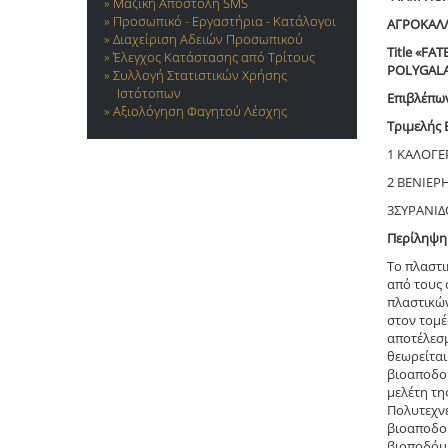
Μαζική Αποστολή SMS
Προσωπικό - Εργαστήρια - Κατάλογοι
ΑΓΡΟΚΑΛΛ
Διαχείριση Αδειών Προσωπικού
Title «FA
Έλεγχος Κατάστασης από Τρίτους
POLYGALAC
Συλλογή Στατιστικών Χρήσης
Ιστότοπων
Επιβλέπω
Αξιολόγηση Φαγητού Λέσχης
Τριμελής 
1
ΚΑΛΟΓΕ
2 ΒΕΝΙΕΡ
3ΣΥΡΑΝΙΔ
Περίληψη
Το πλαστι
από τους 
πλαστικών
στον τομέ
αποτέλεσμ
θεωρείται
βιοαποδομ
μελέτη τη
Πολυτεχνε
βιοαποδομ
βιοποδόμη