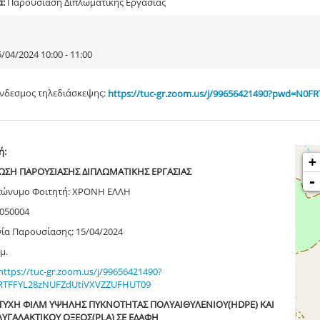
α:
Παρουσίαση Διπλωματικής Εργασίας
/04/2024 10:00 - 11:00
νδεσμος τηλεδιάσκεψης:
https://tuc-gr.zoom.us/j/99656421490?pwd=N0
ή:
+
ΣΗ ΠΑΡΟΥΣΙΑΣΗΣ ΔΙΠΛΩΜΑΤΙΚΗΣ ΕΡΓΑΣΙΑΣ
-
ώνυμο Φοιτητή: ΧΡΟΝΗ ΕΛΛΗ
5050004
ία Παρουσίασης: 15/04/2024
μ.
https
://
tuc
-
gr
.
zoom
.
us
/
j
/99656421490?
RTFFYL
28
zNUFZdUtiVXVZZUFHUT
09
«ΤΥΧΗ ΦΙΛΜ ΥΨΗΛΗΣ ΠΥΚΝΟΤΗΤΑΣ ΠΟΛΥΑΙΘΥΛΕΝΙΟΥ(HDPE) ΚΑΙ
ΥΓΑΛΑΚΤΙΚΟΥ ΟΞΕΟΣ(PLA) ΣΕ ΕΔΑΦΗ