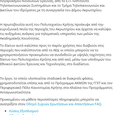
Λογαριασμού Κονδυλίων Έρευνας, από το Ε.Π. Ινστιτούτο
Τηλεπικοινωνιακών Συστημάτων και το Τμήμα Τηλεπικοινωνιών και
Δικτύων του Ιδρύματος με τη συνεργασία του Δήμου Ακρωτηρίου.
Η πρωτοβουλία αυτή του Πολυτεχνείου Κρήτης προέκυψε από την
ευρυζωνική πενία της περιοχής του Ακρωτηρίου και έρχεται να καλύψει
τις αυξημένες ανάγκες για τηλεματικές υπηρεσίες των μελών της
Ακαδημαϊκής Κοινότητας.
Το δίκτυο αυτό καλύπτει προς το παρόν χρήστες που διαβιούν στις
περιοχές που καλύπτονται από το ΑΕΔ, οι οποίοι μπορούν να το
χρησιμοποιήσουν προκειμένου να συνδεθούν με υψηλές ταχύτητες στο
δίκτυο του Πολυτεχνείου Κρήτης και από εκεί, μέσω των υποδομών του
Εθνικού Δικτύου Έρευνας και Τεχνολογίας, στο διαδίκτυο.
Το έργο, το οποίο υλοποιείται σταδιακά σε διακριτές φάσεις,
χρηματοδοτείται επίσης και από το Πρόγραμμα ΑΚΜΩΝ της ΓΓΕΤ και τον
Περιφερειακό Πόλο Καινοτομίας Κρήτης στα πλαίσια του Προγράμματος
Ανταγωνιστικότητα.
Προκειμένου να μάθετε περισσότερες πληροφορίες μπορείτε να
ανατρέξετε στον
Οδηγό Συχνών Ερωτήσεων και Απαντήσεων FAQ
.
Λύσεις Εξοπλισμού