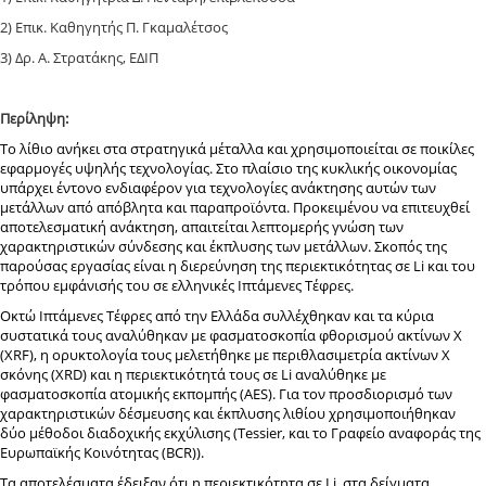
2) Επικ. Καθηγητής Π. Γκαμαλέτσος
3) Δρ. Α. Στρατάκης, ΕΔΙΠ
Περίληψη:
Το λίθιο ανήκει στα στρατηγικά μέταλλα και χρησιμοποιείται σε ποικίλες
εφαρμογές υψηλής τεχνολογίας. Στο πλαίσιο της κυκλικής οικονομίας
υπάρχει έντονο ενδιαφέρον για τεχνολογίες ανάκτησης αυτών των
μετάλλων από απόβλητα και παραπροϊόντα. Προκειμένου να επιτευχθεί
αποτελεσματική ανάκτηση, απαιτείται λεπτομερής γνώση των
χαρακτηριστικών σύνδεσης και έκπλυσης των μετάλλων. Σκοπός της
παρούσας εργασίας είναι η διερεύνηση της περιεκτικότητας σε
Li
και του
τρόπου εμφάνισής του σε ελληνικές Ιπτάμενες Τέφρες.
Οκτώ Ιπτάμενες Τέφρες από την Ελλάδα συλλέχθηκαν και τα κύρια
συστατικά τους αναλύθηκαν με φασματοσκοπία φθορισμού ακτίνων Χ
(
XRF
), η ορυκτολογία τους μελετήθηκε με περιθλασιμετρία ακτίνων Χ
σκόνης (
XRD
) και η περιεκτικότητά τους σε
Li
αναλύθηκε με
φασματοσκοπία ατομικής εκπομπής (
AES
). Για τον προσδιορισμό των
χαρακτηριστικών δέσμευσης και έκπλυσης λιθίου χρησιμοποιήθηκαν
δύο μέθοδοι διαδοχικής εκχύλισης (
Tessier
, και το Γραφείο αναφοράς της
Ευρωπαϊκής Κοινότητας (
BCR
)).
Τα αποτελέσματα έδειξαν ότι η περιεκτικότητα σε
Li
, στα δείγματα