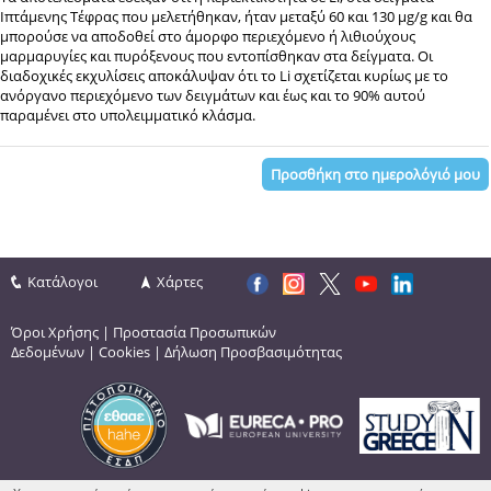
Ιπτάμενης Τέφρας που μελετήθηκαν, ήταν μεταξύ 60 και 130 μ
g
/
g
και θα
μπορούσε να αποδοθεί στο άμορφο περιεχόμενο ή λιθιούχους
μαρμαρυγίες και πυρόξενους που εντοπίσθηκαν στα δείγματα. Οι
διαδοχικές εκχυλίσεις αποκάλυψαν ότι το
Li
σχετίζεται κυρίως με το
ανόργανο περιεχόμενο των δειγμάτων και έως και το 90% αυτού
παραμένει στο υπολειμματικό κλάσμα.
Προσθήκη στο ημερολόγιό μου
Κατάλογοι
Χάρτες
Όροι Χρήσης
|
Προστασία Προσωπικών
Δεδομένων
|
Cookies
|
Δήλωση Προσβασιμότητας