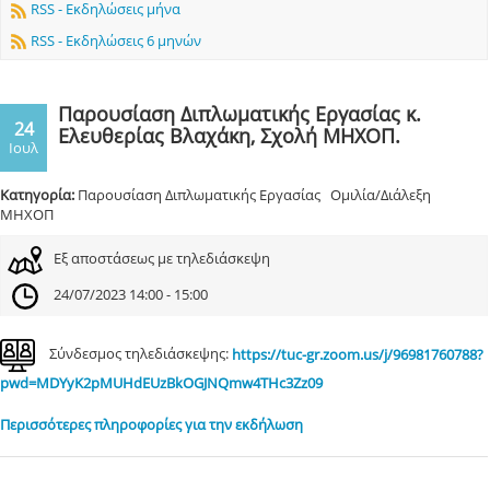
RSS - Εκδηλώσεις μήνα
RSS - Εκδηλώσεις 6 μηνών
Παρουσίαση Διπλωματικής Εργασίας κ.
24
Ελευθερίας Βλαχάκη, Σχολή ΜΗΧΟΠ.
Ιουλ
Κατηγορία:
Παρουσίαση Διπλωματικής Εργασίας Ομιλία/Διάλεξη
ΜΗΧΟΠ
Εξ αποστάσεως με τηλεδιάσκεψη
24/07/2023 14:00 - 15:00
Σύνδεσμος τηλεδιάσκεψης:
https://tuc-gr.zoom.us/j/96981760788?
pwd=MDYyK2pMUHdEUzBkOGJNQmw4THc3Zz09
Περισσότερες πληροφορίες για την εκδήλωση