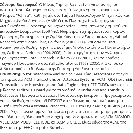
Σύντομο Βιογραφικό:
Ο Μίνως Γαροφαλάκης είναι Διευθυντής του
Ιντστιτούτου Πληροφοριακών Συστημάτων (ΙΠΣΥ) του Ερευνητικού
Κέντρου "Αθηνά" , Καθηγητής στο Τμήμα Ηλεκτρολόγων Μηχανικών και
Μηχανικών Υπολογιστών (ΗΜΜΥ) του Πολυτεχνείου Κρήτης, και
Διευθυντής του Εργαστηρίου Τεχνολογίας Συστημάτων Λογισμικού και
Δικτυακών Εφαρμογών (SoftNet). Νωρίτερα, είχε εργασθεί σαν Κύριος
Ερευνητής Επιστήμων στην Ομάδα Κοινοτικών Συστημάτων της Yahoo!
Research στην Santa Clara, California (2007-2008), και σαν Adjunct
Αναπληρωτής Καθηγητής της Επιστήμης Υπολογιστών στο Πανεπιστήμιο
της California, Berkeley (2006-2008). Επίσης, εργάστηκε σαν Ανώτερος
Ερευνητής στην Intel Research Berkeley (2005-2007), και σαν Μέλος
Τεχνικού Προσωπικού στα Bell Laboratories (1998-2005). Απέκτησε το
διδακτορικό του δίπλωμα στην Επιστήμη Υπολογιστών από το
Πανεπιστήμιο του Wisconsin-Madison το 1998. Είναι Associate Editor για
τα περιοδικά ACM Transactions on Database Systems (ACM TODS) και IEEE
Transactions on Knowledge and Data Engineering (IEEE TKDE), καθώς και
μέλος του Editorial Board για το περιοδικό Foundations and Trends in
Databases. Πρόσφατα διετέλεσε Πρόεδρος της Επιτροπής Προγράμματος
για το διεθνές συνέδριο VLDB’2007 στην Βιέννη, και συμπλήρωσε μία
διετή θητεία σαν Associate Editor του IEEE Data Engineering Bulletin (2004-
2006). Έχει επανειλημμένα διατελέσει μέλος της επιτροπής προγράμματος
για όλα τα μεγάλα συνέδρια διαχείρισης δεδομένων, όπως ACM SIGMOD,
VLDB, ACM PODS, IEEE ICDE, και ACM SIGKDD. Είναι μέλος της ACM, της
IEEE, και της IEEE Computer Society.