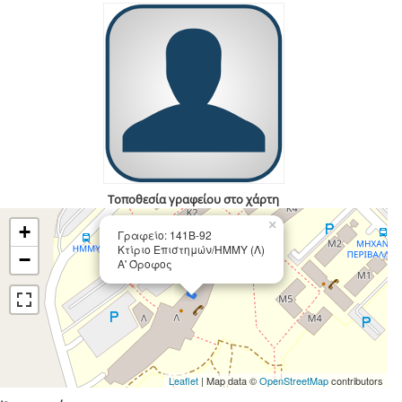
Τοποθεσία γραφείου στο χάρτη
×
+
Γραφείο: 141Β-92
Κτίριο Επιστημών/ΗΜΜΥ (Λ)
−
Α' Όροφος
Leaflet
| Map data ©
OpenStreetMap
contributors