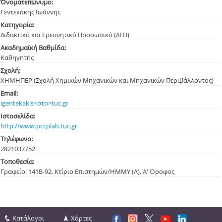
Όνοματεπώνυμο:
Γεντεκάκης Ιωάννης
Κατηγορία:
Διδακτικό και Ερευνητικό Προσωπικό (ΔΕΠ)
Ακαδημαϊκή Βαθμίδα:
Καθηγητής
Σχολή:
ΧΗΜΗΠΕΡ (Σχολή Χημικών Μηχανικών και Μηχανικών Περιβάλλοντος)
Email:
igentekakis<στο>tuc.gr
Ιστοσελίδα:
http://www.pccplab.tuc.gr
Τηλέφωνο:
282103
7752
Τοποθεσία:
Γραφείο: 141Β-92, Κτίριο Επιστημών/ΗΜΜΥ (Λ), Α' Όροφος
Κατάλογοι
Χάρτες