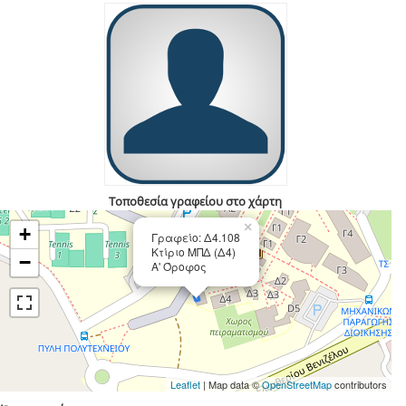
Τοποθεσία γραφείου στο χάρτη
×
+
Γραφείο: Δ4.108
Κτίριο ΜΠΔ (Δ4)
−
Α' Όροφος
Leaflet
| Map data ©
OpenStreetMap
contributors