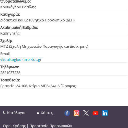
Όνοματεπώνυμο:
Κουϊκόγλου Βασίλης
Κατηγορία:
Διδακτικό και Ερευνητικό Προσωπικό (ΔΕΠ)
Ακαδημαϊκή Βαθμίδα:
Καθηγητής
Σχολή:
ΜΠΔ (Σχολή Μηχανικών Παραγωγής και Διοίκησης)
Email:
vkouikoglou<στο>tuc.gr
Τηλέφωνο:
282103
7238
Τοποθεσία:
Γραφείο: Δ4.108, Κτίριο ΜΠΔ (Δ4), Α' Όροφος
Κατάλογοι
Χάρτες
Όροι Χρήσης
|
Προστασία Προσωπικών