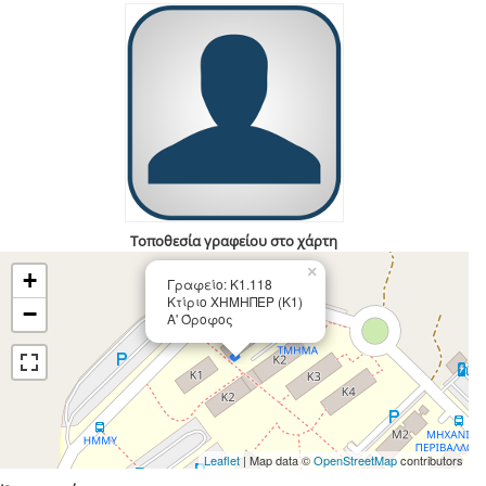
Τοποθεσία γραφείου στο χάρτη
×
+
Γραφείο: Κ1.118
Κτίριο ΧΗΜΗΠΕΡ (Κ1)
−
Α' Όροφος
Leaflet
| Map data ©
OpenStreetMap
contributors