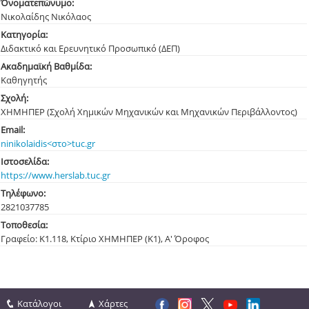
Όνοματεπώνυμο:
Νικολαίδης Νικόλαος
Κατηγορία:
Διδακτικό και Ερευνητικό Προσωπικό (ΔΕΠ)
Ακαδημαϊκή Βαθμίδα:
Καθηγητής
Σχολή:
ΧΗΜΗΠΕΡ (Σχολή Χημικών Μηχανικών και Μηχανικών Περιβάλλοντος)
Email:
ninikolaidis<στο>tuc.gr
Ιστοσελίδα:
https://www.herslab.tuc.gr
Τηλέφωνο:
282103
7785
Τοποθεσία:
Γραφείο: Κ1.118, Κτίριο ΧΗΜΗΠΕΡ (Κ1), Α' Όροφος
Κατάλογοι
Χάρτες