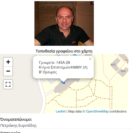
Τοποθεσία γραφείου στο χάρτη
×
+
Γραφείο: 145Α-28
Κτίριο Επιστημών/ΗΜΜΥ (Λ)
−
Β' Όροφος
Leaflet
| Map data ©
OpenStreetMap
contributors
Όνοματεπώνυμο:
Πετράκης Ευριπίδης