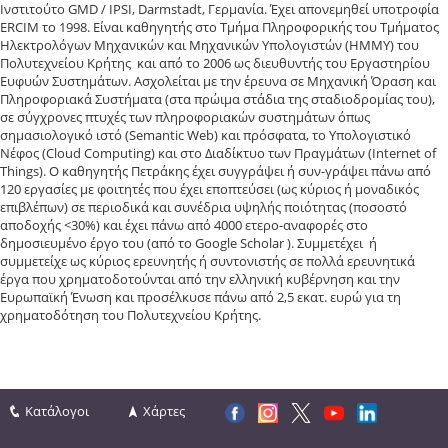
Ινστιτούτο GMD / IPSI, Darmstadt, Γερμανία. Έχει απονεμηθεί υποτροφία
ERCIM το 1998. Είναι καθηγητής στο Τμήμα Πληροφορικής του Τμήματος
Ηλεκτρολόγων Μηχανικών και Μηχανικών Υπολογιστών (ΗΜΜΥ) του
Πολυτεχνείου Κρήτης και από το 2006 ως διευθυντής του Εργαστηρίου
Ευφυών Συστημάτων. Ασχολείται με την έρευνα σε Μηχανική Όραση και
Πληροφοριακά Συστήματα (στα πρώιμα στάδια της σταδιοδρομίας του),
σε σύγχρονες πτυχές των πληροφοριακών συστημάτων όπως
σημασιολογικό ιστό (Semantic Web) και πρόσφατα, το Υπολογιστικό
Νέφος (Cloud Computing) και στο Διαδίκτυο των Πραγμάτων (Internet of
Things). Ο καθηγητής Πετράκης έχει συγγράψει ή συν-γράψει πάνω από
120 εργασίες με φοιτητές που έχει εποπτεύσει (ως κύριος ή μοναδικός
επιβλέπων) σε περιοδικά και συνέδρια υψηλής ποιότητας (ποσοστό
αποδοχής <30%) και έχει πάνω από 4000 ετερο-αναφορές στο
δημοσιευμένο έργο του (από το Google Scholar ). Συμμετέχει ή
συμμετείχε ως κύριος ερευνητής ή συντονιστής σε πολλά ερευνητικά
έργα που χρηματοδοτούνται από την ελληνική κυβέρνηση και την
Ευρωπαϊκή Ένωση και προσέλκυσε πάνω από 2,5 εκατ. ευρώ για τη
χρηματοδότηση του Πολυτεχνείου Κρήτης.
Κατάλογοι
Χάρτες