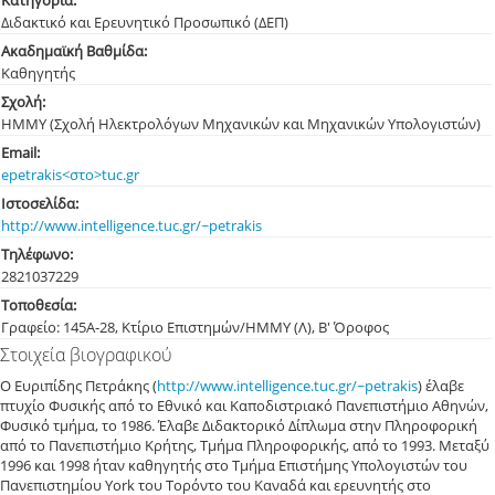
Κατηγορία:
Διδακτικό και Ερευνητικό Προσωπικό (ΔΕΠ)
Ακαδημαϊκή Βαθμίδα:
Καθηγητής
Σχολή:
ΗΜΜΥ (Σχολή Ηλεκτρολόγων Μηχανικών και Μηχανικών Υπολογιστών)
Email:
epetrakis<στο>tuc.gr
Ιστοσελίδα:
http://www.intelligence.tuc.gr/~petrakis
Τηλέφωνο:
282103
7229
Τοποθεσία:
Γραφείο: 145Α-28, Κτίριο Επιστημών/ΗΜΜΥ (Λ), Β' Όροφος
Στοιχεία βιογραφικού
Ο Ευριπίδης Πετράκης (
http://www.intelligence.tuc.gr/~petrakis
) έλαβε
πτυχίο Φυσικής από το Εθνικό και Καποδιστριακό Πανεπιστήμιο Αθηνών,
Φυσικό τμήμα, το 1986. Έλαβε Διδακτορικό Δίπλωμα στην Πληροφορική
από το Πανεπιστήμιο Κρήτης, Τμήμα Πληροφορικής, από το 1993. Μεταξύ
1996 και 1998 ήταν καθηγητής στο Τμήμα Επιστήμης Υπολογιστών του
Πανεπιστημίου York του Τορόντο του Καναδά και ερευνητής στο