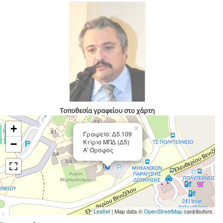
Τοποθεσία γραφείου στο χάρτη
+
×
Γραφείο: Δ5.109
Κτίριο ΜΠΔ (Δ5)
−
Α' Όροφος
Leaflet
| Map data ©
OpenStreetMap
contributors