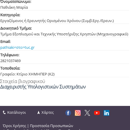
Όνοματεπώνυμο:
Παθιάκη Μαρία
Κατηγορία:
Εργαζόμενος ή Ερευνητής Ορισμένου Χρόνου (Συμβ.Εργ./Ερευν.)
Διοικητικό Τμήμα:
Τμήμα Εξοπλισμού και Τεχνικής Υποστήριξης Χρηστών (Μηχανογραφικό)
Email:
pathiaki<στο>tuc.gr
Τηλέφωνο:
282103
7469
Τοποθεσία:
Γραφείο: Κτίριο ΧΗΜΗΠΕΡ (Κ2)
Στοιχεία βιογραφικού
Διαχειριστής Υπολογιστικών Συστημάτων
Κατάλογοι
Χάρτες
Όροι Χρήσης
|
Προστασία Προσωπικών