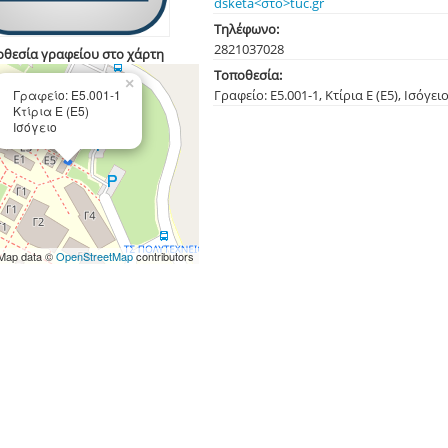
dsketa<στο>tuc.gr
Τηλέφωνο:
282103
7028
οθεσία γραφείου στο χάρτη
Τοποθεσία:
×
Γραφείο: Ε5.001-1, Κτίρια Ε (Ε5), Ισόγει
Γραφείο: Ε5.001-1
Κτίρια Ε (Ε5)
Ισόγειο
Map data ©
OpenStreetMap
contributors