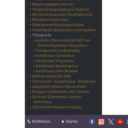
Μηχανογραφικό Κέντρο
Υπηρεσία Διαμοιρασμού Αρχείων
Φιλοξενία Εικονικών Εξυπηρετητών
Φιλοξενία Ιστότοπων
Ηλεκτρονικά Ερωτηματολόγια
Υποστήριξη Διοικητικών Συστημάτων
Τηλεφωνία
Δωρεάν επικοινωνία μεταξύ των
Πανεπιστημιακών Ιδρυμάτων
Τηλεφωνική Συνδιάσκεψη
Κατάλογος Προσώπων
Κατάλογος Υπηρεσιών
Κατάλογος Εργαστηρίων
Κατάλογος στον Browser
Μαζική Αποστολή SMS
Προσωπικό - Εργαστήρια - Κατάλογοι
Διαχείριση Αδειών Προσωπικού
Έλεγχος Κατάστασης από Τρίτους
Συλλογή Στατιστικών Χρήσης
Ιστότοπων
Αξιολόγηση Φαγητού Λέσχης
Κατάλογοι
Χάρτες