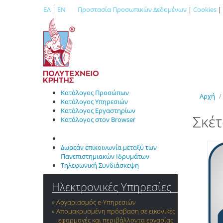
ΕΛ
|
EN
Προστασία Προσωπικών Δεδομένων
|
Cookies
|
Κατάλογος Προσώπων
Αρχή
/
Κατάλογος Υπηρεσιών
Κατάλογος Εργαστηρίων
Σκέτ
Κατάλογος στον Browser
Δωρεάν επικοινωνία μεταξύ των
Πανεπιστημιακών Ιδρυμάτων
Τηλεφωνική Συνδιάσκεψη
Ηλεκτρονικές Υπηρεσίες
Λογαριασμός e-Yπηρεσιών
Απομακρυσμένη πρόσβαση σε εικονικές
εφαρμογές και περιβάλλοντα εργασίας