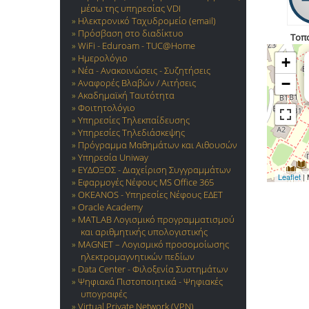
μέσω της υπηρεσίας VDI
Ηλεκτρονικό Ταχυδρομείο (email)
Πρόσβαση στο διαδίκτυο
Τοπ
WiFi - Eduroam - TUC@Home
Ημερολόγιο
+
Νέα - Ανακοινώσεις - Συζητήσεις
−
Αναφορές Βλαβών / Αιτήσεις
Ακαδημαϊκή Ταυτότητα
Φοιτητολόγιο
Υπηρεσίες Τηλεκπαίδευσης
Υπηρεσίες Τηλεδιάσκεψης
Πρόγραμμα Μαθημάτων και Αιθουσών
Υπηρεσία Uniway
ΕΥΔΟΞΟΣ - Διαχείριση Συγγραμμάτων
Leaflet
| 
Εφαρμογές Νέφους MS Office 365
OKEANOS - Υπηρεσίες Νέφους ΕΔΕΤ
Oracle Academy
MATLAB Λογισμικό προγραμματισμού
και αριθμητικής υπολογιστικής
MAGNET – Λογισμικό προσομοίωσης
ηλεκτρομαγνητικών πεδίων
Data Center - Φιλοξενία Συστημάτων
Ψηφιακά Πιστοποιητικά - Ψηφιακές
υπογραφές
Virtual Private Network (VPN)