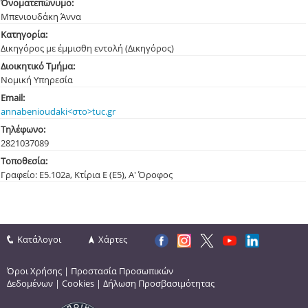
Όνοματεπώνυμο:
Μπενιουδάκη Άννα
Κατηγορία:
Δικηγόρος με έμμισθη εντολή (Δικηγόρος)
Διοικητικό Τμήμα:
Νομική Υπηρεσία
Email:
annabenioudaki<στο>tuc.gr
Τηλέφωνο:
282103
7089
Τοποθεσία:
Γραφείο: Ε5.102a, Κτίρια Ε (Ε5), Α' Όροφος
Κατάλογοι
Χάρτες
Όροι Χρήσης
|
Προστασία Προσωπικών
Δεδομένων
|
Cookies
|
Δήλωση Προσβασιμότητας