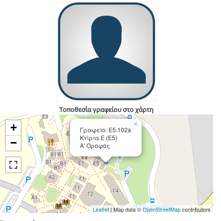
Τοποθεσία γραφείου στο χάρτη
×
+
Γραφείο: Ε5.102a
Κτίρια Ε (Ε5)
−
Α' Όροφος
Leaflet
| Map data ©
OpenStreetMap
contributors