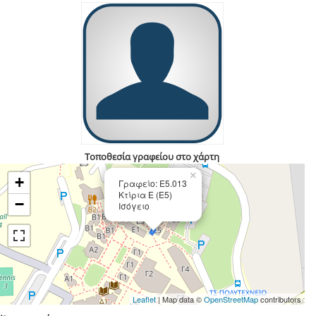
Τοποθεσία γραφείου στο χάρτη
×
+
Γραφείο: Ε5.013
Κτίρια Ε (Ε5)
−
Ισόγειο
Leaflet
| Map data ©
OpenStreetMap
contributors