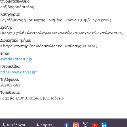
Όνοματεπώνυμο:
Λαζίδης Απόστολος
Κατηγορία:
Εργαζόμενος ή Ερευνητής Ορισμένου Χρόνου (Συμβ.Εργ./Ερευν.)
Σχολή:
ΗΜΜΥ (Σχολή Ηλεκτρολόγων Μηχανικών και Μηχανικών Υπολογιστών)
Διοικητικό Τμήμα:
Κέντρο Υποστήριξης Διδασκαλίας και Μάθησης (ΚΕ.ΔΙ.Μ.)
Email:
alazidis<στο>tuc.gr
Ιστοσελίδα:
https://www.aplaz.gr/
Τηλέφωνο:
282103
7283
Τοποθεσία:
Γραφείο: Ε5.013, Κτίρια Ε (Ε5), Ισόγειο
Κατάλογοι
Χάρτες