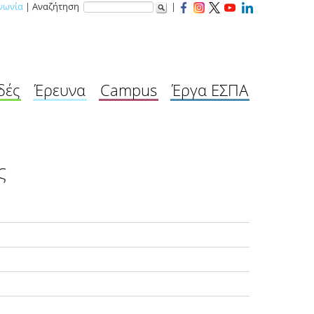
νωνία
| Αναζήτηση
|
δές
Έρευνα
Campus
Έργα ΕΣΠΑ
ς