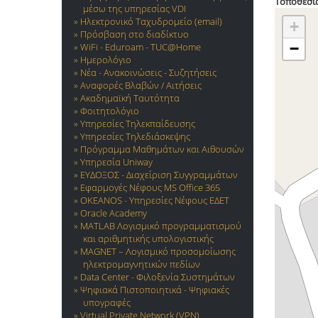
Τοποθεσία
μέσω της υπηρεσίας VDI
Ηλεκτρονικό Ταχυδρομείο (email)
+
Πρόσβαση στο διαδίκτυο
−
WiFi - Eduroam - TUC@Home
Ημερολόγιο
Νέα - Ανακοινώσεις - Συζητήσεις
Αναφορές Βλαβών / Αιτήσεις
Ακαδημαϊκή Ταυτότητα
Φοιτητολόγιο
Υπηρεσίες Τηλεκπαίδευσης
Υπηρεσίες Τηλεδιάσκεψης
Πρόγραμμα Μαθημάτων και Αιθουσών
Υπηρεσία Uniway
ΕΥΔΟΞΟΣ - Διαχείριση Συγγραμμάτων
Εφαρμογές Νέφους MS Office 365
OKEANOS - Υπηρεσίες Νέφους ΕΔΕΤ
Oracle Academy
MATLAB Λογισμικό προγραμματισμού
και αριθμητικής υπολογιστικής
MAGNET – Λογισμικό προσομοίωσης
ηλεκτρομαγνητικών πεδίων
Data Center - Φιλοξενία Συστημάτων
Ψηφιακά Πιστοποιητικά - Ψηφιακές
υπογραφές
Virtual Private Network (VPN)