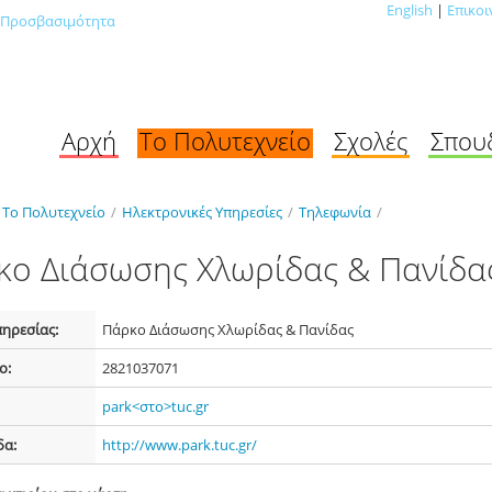
English
|
Επικοι
Προσβασιμότητα
Αρχή
Το Πολυτεχνείο
Σχολές
Σπου
Το Πολυτεχνείο
/
Ηλεκτρονικές Υπηρεσίες
/
Τηλεφωνία
/
κο Διάσωσης Χλωρίδας & Πανίδα
πηρεσίας:
Πάρκο Διάσωσης Χλωρίδας & Πανίδας
ο:
282103
7071
park<στο>tuc.gr
δα:
http://www.park.tuc.gr/