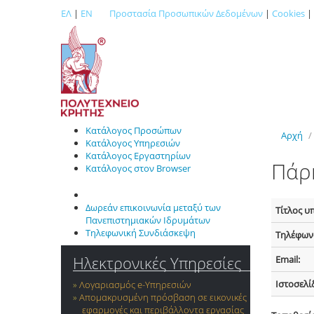
ΕΛ
|
EN
Προστασία Προσωπικών Δεδομένων
|
Cookies
|
Κατάλογος Προσώπων
Αρχή
/
Κατάλογος Υπηρεσιών
Κατάλογος Εργαστηρίων
Πάρ
Κατάλογος στον Browser
Δωρεάν επικοινωνία μεταξύ των
Τίτλος υ
Πανεπιστημιακών Ιδρυμάτων
Τηλεφωνική Συνδιάσκεψη
Τηλέφων
Ηλεκτρονικές Υπηρεσίες
Email:
Ιστοσελί
Λογαριασμός e-Yπηρεσιών
Απομακρυσμένη πρόσβαση σε εικονικές
εφαρμογές και περιβάλλοντα εργασίας