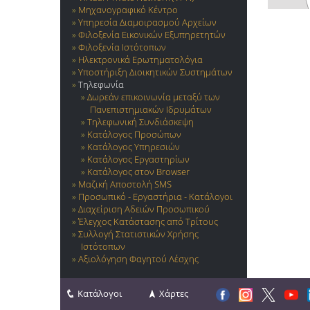
Μηχανογραφικό Κέντρο
Υπηρεσία Διαμοιρασμού Αρχείων
Φιλοξενία Εικονικών Εξυπηρετητών
Φιλοξενία Ιστότοπων
Ηλεκτρονικά Ερωτηματολόγια
Υποστήριξη Διοικητικών Συστημάτων
Τηλεφωνία
Δωρεάν επικοινωνία μεταξύ των
Πανεπιστημιακών Ιδρυμάτων
Τηλεφωνική Συνδιάσκεψη
Κατάλογος Προσώπων
Κατάλογος Υπηρεσιών
Κατάλογος Εργαστηρίων
Κατάλογος στον Browser
Μαζική Αποστολή SMS
Προσωπικό - Εργαστήρια - Κατάλογοι
Διαχείριση Αδειών Προσωπικού
Έλεγχος Κατάστασης από Τρίτους
Συλλογή Στατιστικών Χρήσης
Ιστότοπων
Αξιολόγηση Φαγητού Λέσχης
Κατάλογοι
Χάρτες