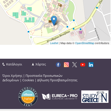
Leaflet
| Map data ©
OpenStreetMap
contributors
Κατάλογοι
Χάρτες
Όροι Χρήσης
|
Προστασία Προσωπικών
Δεδομένων
|
Cookies
|
Δήλωση Προσβασιμότητας