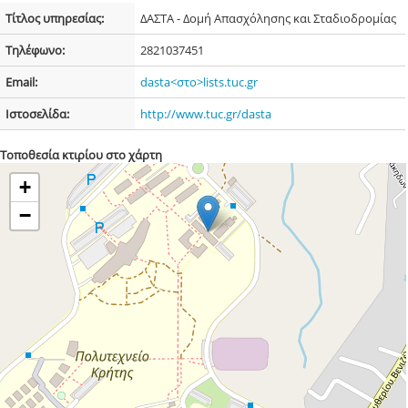
Τίτλος υπηρεσίας:
ΔΑΣΤΑ - Δομή Απασχόλησης και Σταδιοδρομίας
Τηλέφωνο:
282103
7451
Email:
dasta<στο>lists.tuc.gr
Ιστοσελίδα:
http://www.tuc.gr/dasta
Τοποθεσία κτιρίου στο χάρτη
+
−