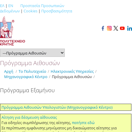
ΕΛ
|
EN
Προστασία Προσωπικών
Δεδομένων
|
Cookies
|
Προσβασιμότητα
Πρόγραμμα Αιθουσών
Αρχή
/
Το Πολυτεχνείο
/
Ηλεκτρονικές Υπηρεσίες
/
Μηχανογραφικό Κέντρο
/
Πρόγραμμα Αιθουσών
/
Πρόγραμμα Εξαμήνου
Πρόγραμμα Αιθουσών Υπολογιστών (Μηχανογραφικό Κέντρο)
Αίτηση για δέσμευση αίθουσας
Για οδηγίες συμπλήρωσης της αίτησης,
πατήστε εδώ
Σε περίπτωση εμφάνισης μηνύματος μη δικαιώματος αίτησης για