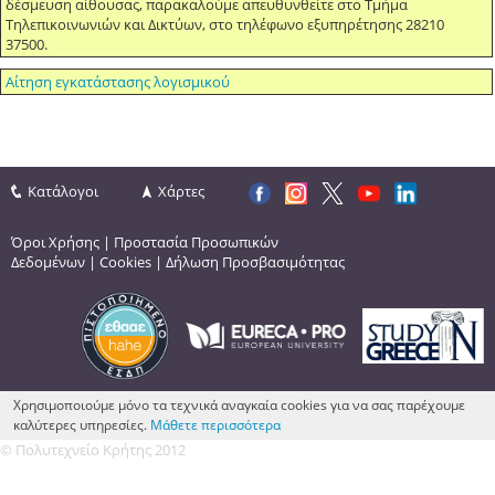
δέσμευση αίθουσας, παρακαλούμε απευθυνθείτε στο ­­­­Τμήμα
Τηλεπικοινωνιών και Δικτύων, στο τηλέφωνο εξυπηρέτησης 28210
37500.
Αίτηση εγκατάστασης λογισμικού
Κατάλογοι
Χάρτες
Όροι Χρήσης
|
Προστασία Προσωπικών
Δεδομένων
|
Cookies
|
Δήλωση Προσβασιμότητας
Χρησιμοποιούμε μόνο τα τεχνικά αναγκαία cookies για να σας παρέχουμε
καλύτερες υπηρεσίες.
Μάθετε περισσότερα
© Πολυτεχνείο Κρήτης 2012